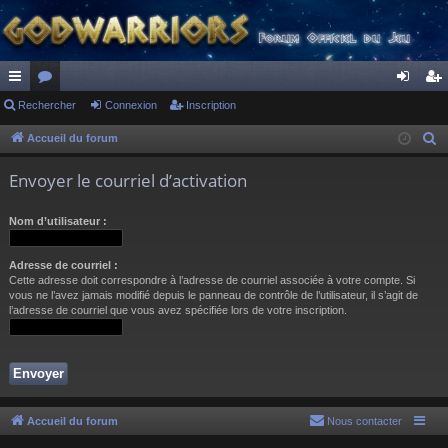
ac
Rechercher
or
Connexion
Inscription
on
ns
co
u
ne
cri
Accueil du forum
R
e
ur
m
xi
pti
Envoyer le courriel d’activation
c
ci
s
on
on
h
Nom d’utilisateur :
s
e
r
Adresse de courriel :
c
Cette adresse doit correspondre à l’adresse de courriel associée à votre compte. Si
h
vous ne l’avez jamais modifié depuis le panneau de contrôle de l’utilisateur, il s’agit de
l’adresse de courriel que vous avez spécifiée lors de votre inscription.
e
r
Accueil du forum
Nous contacter