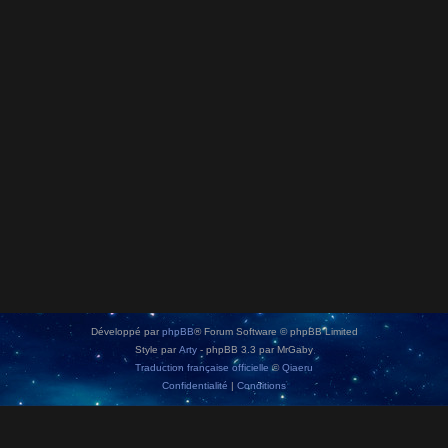
Développé par
phpBB
® Forum Software © phpBB Limited
Style par
Arty
- phpBB 3.3 par MrGaby
Traduction française officielle
©
Qiaeru
Confidentialité
|
Conditions