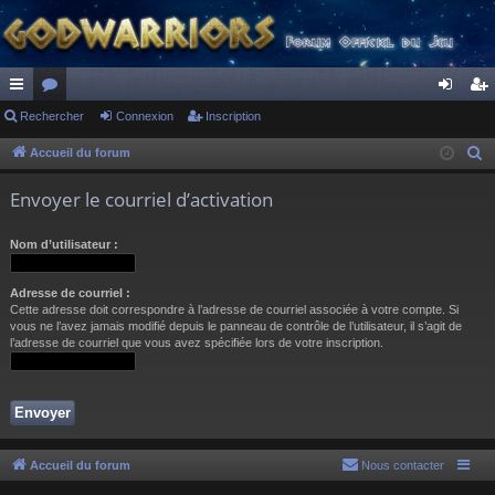
ac
Rechercher
or
Connexion
Inscription
on
ns
co
u
ne
cri
Accueil du forum
R
e
ur
m
xi
pti
Envoyer le courriel d’activation
c
ci
s
on
on
h
Nom d’utilisateur :
s
e
r
Adresse de courriel :
c
Cette adresse doit correspondre à l’adresse de courriel associée à votre compte. Si
h
vous ne l’avez jamais modifié depuis le panneau de contrôle de l’utilisateur, il s’agit de
l’adresse de courriel que vous avez spécifiée lors de votre inscription.
e
r
Accueil du forum
Nous contacter