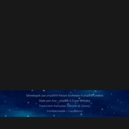
Développé par
phpBB
® Forum Software © phpBB Limited
Style par
Arty
- phpBB 3.3 par MrGaby
Traduction française officielle
©
Qiaeru
Confidentialité
|
Conditions