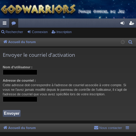
ac
Rechercher
or
Connexion
Inscription
on
ns
co
u
ne
cri
Accueil du forum
R
e
ur
m
xi
pti
Envoyer le courriel d’activation
c
ci
s
on
on
h
Nom d’utilisateur :
s
e
r
Adresse de courriel :
c
Cette adresse doit correspondre à l’adresse de courriel associée à votre compte. Si
h
vous ne l’avez jamais modifié depuis le panneau de contrôle de l’utilisateur, il s’agit de
l’adresse de courriel que vous avez spécifiée lors de votre inscription.
e
r
Accueil du forum
Nous contacter