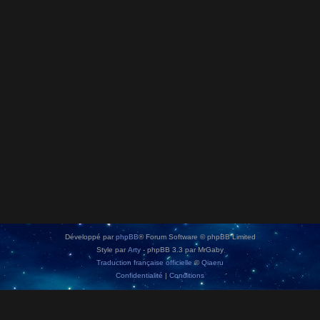
Développé par
phpBB
® Forum Software © phpBB Limited
Style par
Arty
- phpBB 3.3 par MrGaby
Traduction française officielle
©
Qiaeru
Confidentialité
|
Conditions