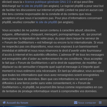
déclaré sous la «
licence publique générale GNU 2.0
» et qui peut être
téléchargé sur
le site de phpBB
(en anglais). Le logiciel phpBB a pour seul but
de faciliter les discussions sur internet et phpBB Limited ne peut en aucun cas
être tenu comme responsable de la conduite et du contenu que nous
acceptons et que nous n’acceptons pas. Pour plus d’informations concernant
phpBB, veuillez consulter
le site de phpBB
(en anglais).
Vous acceptez de ne publier aucun contenu à caractère abusif, obscène,
vulgaire, diffamatoire, choquant, menaçant, pornographique, etc. qui pourrait
transgresser la législation de votre pays, du pays dans lequel le serveur de
« Forum de GodWarriors » est hébergé ou encore la loi internationale. Si vous
ne respectez pas ces dispositions, vous vous exposez à un bannissement
immédiat et définitif et nous nous réservons le droit d’avertir votre fournisseur
d’accès à internet et les autorités officielles. L’adresse IP de tous les messages
est enregistrée afin d’aider au renforcement de ces conditions. Vous acceptez
le fait que « Forum de GodWarriors » ait le droit de supprimer, de modifier, de
déplacer ou de verrouiller n’importe quel sujet et message à n’importe quel
moment si nous estimons cela nécessaire. En tant qu’utilisateur, vous acceptez
que toutes les informations que vous avez renseignées soient enregistrées
dans notre base de données. Bien que ces informations ne seront pas
diffusées à une tierce partie sans votre consentement, ni « Forum de
GodWarriors », ni phpBB, ne pourront être tenus comme responsables en cas
de tentative de piratage informatique visant à compromettre vos données.
Accueil du forum
Nous contacter