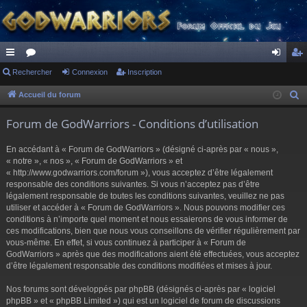
ac
Rechercher
or
Connexion
Inscription
on
ns
co
u
ne
cri
Accueil du forum
R
e
ur
m
xi
pti
Forum de GodWarriors - Conditions d’utilisation
c
ci
s
on
on
h
En accédant à « Forum de GodWarriors » (désigné ci-après par « nous »,
s
e
« notre », « nos », « Forum de GodWarriors » et
r
« http://www.godwarriors.com/forum »), vous acceptez d’être légalement
responsable des conditions suivantes. Si vous n’acceptez pas d’être
c
légalement responsable de toutes les conditions suivantes, veuillez ne pas
h
utiliser et accéder à « Forum de GodWarriors ». Nous pouvons modifier ces
e
conditions à n’importe quel moment et nous essaierons de vous informer de
r
ces modifications, bien que nous vous conseillons de vérifier régulièrement par
vous-même. En effet, si vous continuez à participer à « Forum de
GodWarriors » après que des modifications aient été effectuées, vous acceptez
d’être légalement responsable des conditions modifiées et mises à jour.
Nos forums sont développés par phpBB (désignés ci-après par « logiciel
phpBB » et « phpBB Limited ») qui est un logiciel de forum de discussions