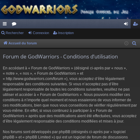
ac
Rechercher
or
Connexion
Inscription
on
ns
co
u
ne
cri
Accueil du forum
R
e
ur
m
xi
pti
Forum de GodWarriors - Conditions d’utilisation
c
ci
s
on
on
h
En accédant à « Forum de GodWarriors » (désigné ci-après par « nous »,
s
e
« notre », « nos », « Forum de GodWarriors » et
r
« http://www.godwarriors.com/forum »), vous acceptez d’être légalement
responsable des conditions suivantes. Si vous n’acceptez pas d’être
c
légalement responsable de toutes les conditions suivantes, veuillez ne pas
h
utiliser et accéder à « Forum de GodWarriors ». Nous pouvons modifier ces
e
conditions à n’importe quel moment et nous essaierons de vous informer de
r
ces modifications, bien que nous vous conseillons de vérifier régulièrement par
vous-même. En effet, si vous continuez à participer à « Forum de
GodWarriors » après que des modifications aient été effectuées, vous acceptez
d’être légalement responsable des conditions modifiées et mises à jour.
Nos forums sont développés par phpBB (désignés ci-après par « logiciel
phpBB » et « phpBB Limited ») qui est un logiciel de forum de discussions