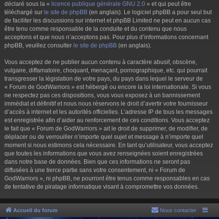
déclaré sous la «
licence publique générale GNU 2.0
» et qui peut être
téléchargé sur
le site de phpBB
(en anglais). Le logiciel phpBB a pour seul but
de faciliter les discussions sur internet et phpBB Limited ne peut en aucun cas
être tenu comme responsable de la conduite et du contenu que nous
acceptons et que nous n’acceptons pas. Pour plus d’informations concernant
phpBB, veuillez consulter
le site de phpBB
(en anglais).
Vous acceptez de ne publier aucun contenu à caractère abusif, obscène,
vulgaire, diffamatoire, choquant, menaçant, pornographique, etc. qui pourrait
transgresser la législation de votre pays, du pays dans lequel le serveur de
« Forum de GodWarriors » est hébergé ou encore la loi internationale. Si vous
ne respectez pas ces dispositions, vous vous exposez à un bannissement
immédiat et définitif et nous nous réservons le droit d’avertir votre fournisseur
d’accès à internet et les autorités officielles. L’adresse IP de tous les messages
est enregistrée afin d’aider au renforcement de ces conditions. Vous acceptez
le fait que « Forum de GodWarriors » ait le droit de supprimer, de modifier, de
déplacer ou de verrouiller n’importe quel sujet et message à n’importe quel
moment si nous estimons cela nécessaire. En tant qu’utilisateur, vous acceptez
que toutes les informations que vous avez renseignées soient enregistrées
dans notre base de données. Bien que ces informations ne seront pas
diffusées à une tierce partie sans votre consentement, ni « Forum de
GodWarriors », ni phpBB, ne pourront être tenus comme responsables en cas
de tentative de piratage informatique visant à compromettre vos données.
Accueil du forum
Nous contacter