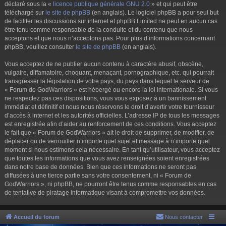
déclaré sous la «
licence publique générale GNU 2.0
» et qui peut être
téléchargé sur
le site de phpBB
(en anglais). Le logiciel phpBB a pour seul but
de faciliter les discussions sur internet et phpBB Limited ne peut en aucun cas
être tenu comme responsable de la conduite et du contenu que nous
acceptons et que nous n’acceptons pas. Pour plus d’informations concernant
phpBB, veuillez consulter
le site de phpBB
(en anglais).
Vous acceptez de ne publier aucun contenu à caractère abusif, obscène,
vulgaire, diffamatoire, choquant, menaçant, pornographique, etc. qui pourrait
transgresser la législation de votre pays, du pays dans lequel le serveur de
« Forum de GodWarriors » est hébergé ou encore la loi internationale. Si vous
ne respectez pas ces dispositions, vous vous exposez à un bannissement
immédiat et définitif et nous nous réservons le droit d’avertir votre fournisseur
d’accès à internet et les autorités officielles. L’adresse IP de tous les messages
est enregistrée afin d’aider au renforcement de ces conditions. Vous acceptez
le fait que « Forum de GodWarriors » ait le droit de supprimer, de modifier, de
déplacer ou de verrouiller n’importe quel sujet et message à n’importe quel
moment si nous estimons cela nécessaire. En tant qu’utilisateur, vous acceptez
que toutes les informations que vous avez renseignées soient enregistrées
dans notre base de données. Bien que ces informations ne seront pas
diffusées à une tierce partie sans votre consentement, ni « Forum de
GodWarriors », ni phpBB, ne pourront être tenus comme responsables en cas
de tentative de piratage informatique visant à compromettre vos données.
Accueil du forum
Nous contacter