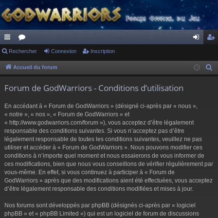
ac
Rechercher
or
Connexion
Inscription
on
ns
co
u
ne
cri
Accueil du forum
R
e
ur
m
xi
pti
Forum de GodWarriors - Conditions d’utilisation
c
ci
s
on
on
h
En accédant à « Forum de GodWarriors » (désigné ci-après par « nous »,
s
e
« notre », « nos », « Forum de GodWarriors » et
r
« http://www.godwarriors.com/forum »), vous acceptez d’être légalement
responsable des conditions suivantes. Si vous n’acceptez pas d’être
c
légalement responsable de toutes les conditions suivantes, veuillez ne pas
h
utiliser et accéder à « Forum de GodWarriors ». Nous pouvons modifier ces
e
conditions à n’importe quel moment et nous essaierons de vous informer de
r
ces modifications, bien que nous vous conseillons de vérifier régulièrement par
vous-même. En effet, si vous continuez à participer à « Forum de
GodWarriors » après que des modifications aient été effectuées, vous acceptez
d’être légalement responsable des conditions modifiées et mises à jour.
Nos forums sont développés par phpBB (désignés ci-après par « logiciel
phpBB » et « phpBB Limited ») qui est un logiciel de forum de discussions