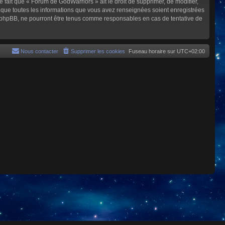
e fait que « Forum de GodWarriors » ait le droit de supprimer, de modifier,
z que toutes les informations que vous avez renseignées soient enregistrées
i phpBB, ne pourront être tenus comme responsables en cas de tentative de
Nous contacter
Supprimer les cookies
Fuseau horaire sur
UTC+02:00