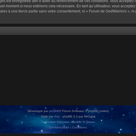
sages est enregistrée afin d’aider au renforcement de ces conditions. Vous acceptez l
quel moment si nous estimons cela nécessaire. En tant qu’utilisateur, vous accepte
sées à une tierce partie sans votre consentement, ni « Forum de GodWarriors », n
Développé par
phpBB
® Forum Software © phpBB Limited
Style par
Arty
- phpBB 3.3 par MrGaby
Traduction française officielle
©
Qiaeru
Confidentialité
|
Conditions