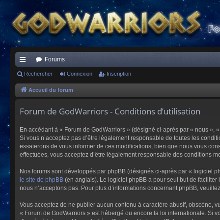
Forums
ac
Rechercher
Connexion
Inscription
co
Accueil du forum
ur
Forum de GodWarriors - Conditions d’utilisation
ci
En accédant à « Forum de GodWarriors » (désigné ci-après par « nous », « 
s
Si vous n’acceptez pas d’être légalement responsable de toutes les conditi
essaierons de vous informer de ces modifications, bien que nous vous conse
effectuées, vous acceptez d’être légalement responsable des conditions mod
Nos forums sont développés par phpBB (désignés ci-après par « logiciel ph
le site de phpBB
(en anglais). Le logiciel phpBB a pour seul but de facilit
nous n’acceptons pas. Pour plus d’informations concernant phpBB, veuille
Vous acceptez de ne publier aucun contenu à caractère abusif, obscène, vulg
« Forum de GodWarriors » est hébergé ou encore la loi internationale. Si vo