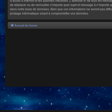
d’accès à internet et les autorités officielles. L’adresse IP de tous les mes
de déplacer ou de verrouiller n’importe quel sujet et message à n’importe 
dans notre base de données. Bien que ces informations ne seront pas diffu
piratage informatique visant à compromettre vos données.
Accueil du forum