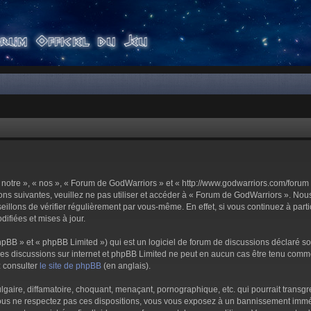
notre », « nos », « Forum de GodWarriors » et « http://www.godwarriors.com/forum 
ons suivantes, veuillez ne pas utiliser et accéder à « Forum de GodWarriors ». No
illons de vérifier régulièrement par vous-même. En effet, si vous continuez à part
ifiées et mises à jour.
pBB » et « phpBB Limited ») qui est un logiciel de forum de discussions déclaré s
er les discussions sur internet et phpBB Limited ne peut en aucun cas être tenu c
z consulter
le site de phpBB
(en anglais).
aire, diffamatoire, choquant, menaçant, pornographique, etc. qui pourrait transgre
us ne respectez pas ces dispositions, vous vous exposez à un bannissement immédiat 