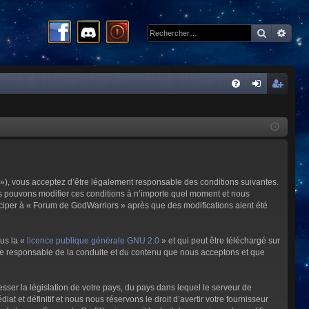
Recherc
Rech
R
FA
on
ns
Q
ne
cri
xi
pti
on
on
»), vous acceptez d’être légalement responsable des conditions suivantes.
us pouvons modifier ces conditions à n’importe quel moment et nous
iciper à « Forum de GodWarriors » après que des modifications aient été
ous la «
licence publique générale GNU 2.0
» et qui peut être téléchargé sur
omme responsable de la conduite et du contenu que nous acceptons et que
sser la législation de votre pays, du pays dans lequel le serveur de
et définitif et nous nous réservons le droit d’avertir votre fournisseur