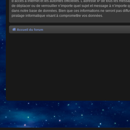
d’accès à internet et les autorités officielles. L’adresse IP de tous les mes
de déplacer ou de verrouiller n’importe quel sujet et message à n’importe 
dans notre base de données. Bien que ces informations ne seront pas diffu
piratage informatique visant à compromettre vos données.
Accueil du forum