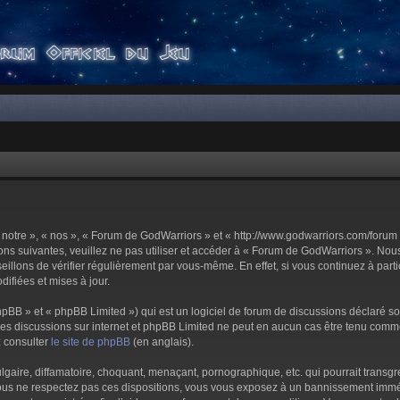
notre », « nos », « Forum de GodWarriors » et « http://www.godwarriors.com/forum 
ons suivantes, veuillez ne pas utiliser et accéder à « Forum de GodWarriors ». No
illons de vérifier régulièrement par vous-même. En effet, si vous continuez à part
ifiées et mises à jour.
pBB » et « phpBB Limited ») qui est un logiciel de forum de discussions déclaré s
er les discussions sur internet et phpBB Limited ne peut en aucun cas être tenu c
z consulter
le site de phpBB
(en anglais).
aire, diffamatoire, choquant, menaçant, pornographique, etc. qui pourrait transgre
us ne respectez pas ces dispositions, vous vous exposez à un bannissement immédiat 