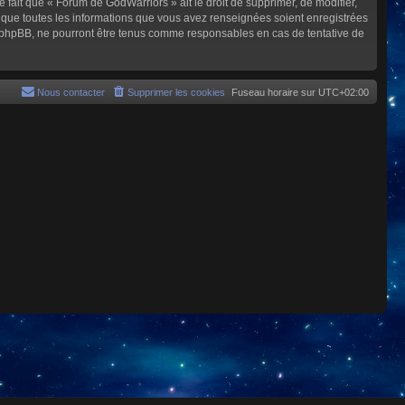
e fait que « Forum de GodWarriors » ait le droit de supprimer, de modifier,
z que toutes les informations que vous avez renseignées soient enregistrées
i phpBB, ne pourront être tenus comme responsables en cas de tentative de
Nous contacter
Supprimer les cookies
Fuseau horaire sur
UTC+02:00