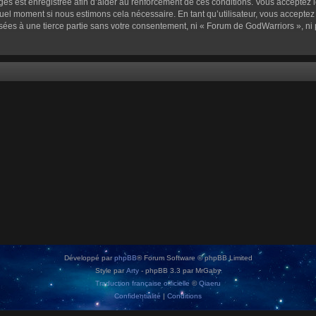
sages est enregistrée afin d’aider au renforcement de ces conditions. Vous acceptez l
quel moment si nous estimons cela nécessaire. En tant qu’utilisateur, vous accepte
sées à une tierce partie sans votre consentement, ni « Forum de GodWarriors », n
Développé par
phpBB
® Forum Software © phpBB Limited
Style par
Arty
- phpBB 3.3 par MrGaby
Traduction française officielle
©
Qiaeru
Confidentialité
|
Conditions