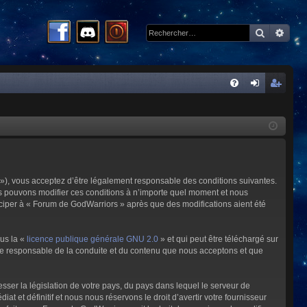
Recherc
Rech
R
FA
on
ns
Q
ne
cri
xi
pti
on
on
»), vous acceptez d’être légalement responsable des conditions suivantes.
us pouvons modifier ces conditions à n’importe quel moment et nous
iciper à « Forum de GodWarriors » après que des modifications aient été
ous la «
licence publique générale GNU 2.0
» et qui peut être téléchargé sur
omme responsable de la conduite et du contenu que nous acceptons et que
sser la législation de votre pays, du pays dans lequel le serveur de
et définitif et nous nous réservons le droit d’avertir votre fournisseur