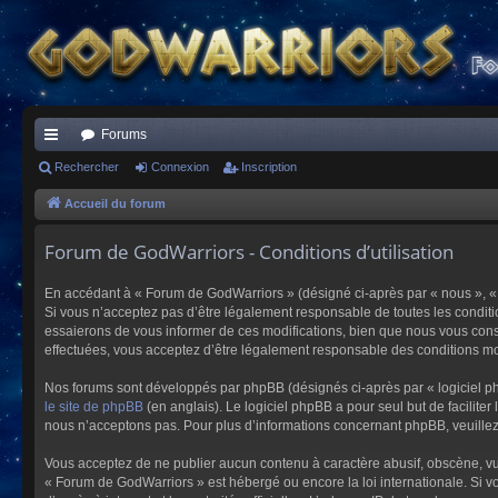
Forums
ac
Rechercher
Connexion
Inscription
co
Accueil du forum
ur
Forum de GodWarriors - Conditions d’utilisation
ci
En accédant à « Forum de GodWarriors » (désigné ci-après par « nous », « 
s
Si vous n’acceptez pas d’être légalement responsable de toutes les conditi
essaierons de vous informer de ces modifications, bien que nous vous conse
effectuées, vous acceptez d’être légalement responsable des conditions mod
Nos forums sont développés par phpBB (désignés ci-après par « logiciel ph
le site de phpBB
(en anglais). Le logiciel phpBB a pour seul but de facilit
nous n’acceptons pas. Pour plus d’informations concernant phpBB, veuille
Vous acceptez de ne publier aucun contenu à caractère abusif, obscène, vulg
« Forum de GodWarriors » est hébergé ou encore la loi internationale. Si vo