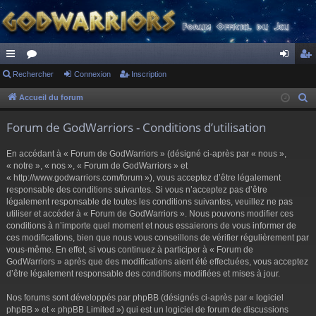
ac
Rechercher
or
Connexion
Inscription
on
ns
co
u
ne
cri
Accueil du forum
R
e
ur
m
xi
pti
Forum de GodWarriors - Conditions d’utilisation
c
ci
s
on
on
h
En accédant à « Forum de GodWarriors » (désigné ci-après par « nous »,
s
e
« notre », « nos », « Forum de GodWarriors » et
r
« http://www.godwarriors.com/forum »), vous acceptez d’être légalement
responsable des conditions suivantes. Si vous n’acceptez pas d’être
c
légalement responsable de toutes les conditions suivantes, veuillez ne pas
h
utiliser et accéder à « Forum de GodWarriors ». Nous pouvons modifier ces
e
conditions à n’importe quel moment et nous essaierons de vous informer de
r
ces modifications, bien que nous vous conseillons de vérifier régulièrement par
vous-même. En effet, si vous continuez à participer à « Forum de
GodWarriors » après que des modifications aient été effectuées, vous acceptez
d’être légalement responsable des conditions modifiées et mises à jour.
Nos forums sont développés par phpBB (désignés ci-après par « logiciel
phpBB » et « phpBB Limited ») qui est un logiciel de forum de discussions