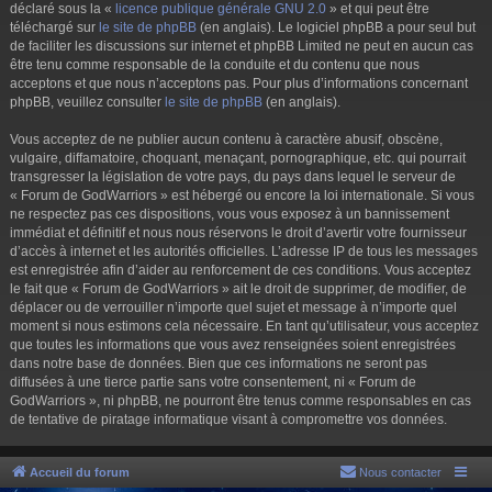
déclaré sous la «
licence publique générale GNU 2.0
» et qui peut être
téléchargé sur
le site de phpBB
(en anglais). Le logiciel phpBB a pour seul but
de faciliter les discussions sur internet et phpBB Limited ne peut en aucun cas
être tenu comme responsable de la conduite et du contenu que nous
acceptons et que nous n’acceptons pas. Pour plus d’informations concernant
phpBB, veuillez consulter
le site de phpBB
(en anglais).
Vous acceptez de ne publier aucun contenu à caractère abusif, obscène,
vulgaire, diffamatoire, choquant, menaçant, pornographique, etc. qui pourrait
transgresser la législation de votre pays, du pays dans lequel le serveur de
« Forum de GodWarriors » est hébergé ou encore la loi internationale. Si vous
ne respectez pas ces dispositions, vous vous exposez à un bannissement
immédiat et définitif et nous nous réservons le droit d’avertir votre fournisseur
d’accès à internet et les autorités officielles. L’adresse IP de tous les messages
est enregistrée afin d’aider au renforcement de ces conditions. Vous acceptez
le fait que « Forum de GodWarriors » ait le droit de supprimer, de modifier, de
déplacer ou de verrouiller n’importe quel sujet et message à n’importe quel
moment si nous estimons cela nécessaire. En tant qu’utilisateur, vous acceptez
que toutes les informations que vous avez renseignées soient enregistrées
dans notre base de données. Bien que ces informations ne seront pas
diffusées à une tierce partie sans votre consentement, ni « Forum de
GodWarriors », ni phpBB, ne pourront être tenus comme responsables en cas
de tentative de piratage informatique visant à compromettre vos données.
Accueil du forum
Nous contacter