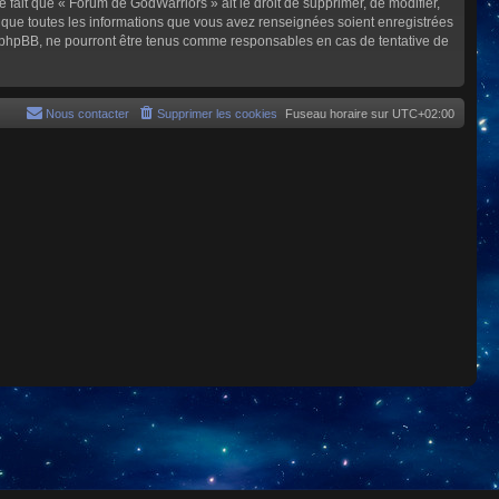
e fait que « Forum de GodWarriors » ait le droit de supprimer, de modifier,
z que toutes les informations que vous avez renseignées soient enregistrées
i phpBB, ne pourront être tenus comme responsables en cas de tentative de
Nous contacter
Supprimer les cookies
Fuseau horaire sur
UTC+02:00