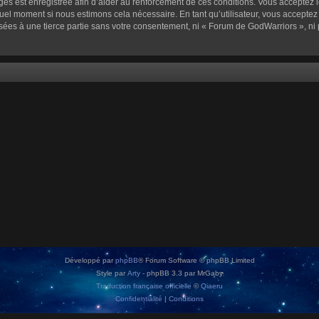
sages est enregistrée afin d’aider au renforcement de ces conditions. Vous acceptez l
quel moment si nous estimons cela nécessaire. En tant qu’utilisateur, vous accepte
sées à une tierce partie sans votre consentement, ni « Forum de GodWarriors », n
Développé par
phpBB
® Forum Software © phpBB Limited
Style par
Arty
- phpBB 3.3 par MrGaby
Traduction française officielle
©
Qiaeru
Confidentialité
|
Conditions