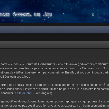
notre », « nos », « Forum de GodWarriors » et « http://www.godwarriors.com/forum 
ons suivantes, veuillez ne pas utiliser et accéder à « Forum de GodWarriors ». No
illons de vérifier régulièrement par vous-même. En effet, si vous continuez à part
ifiées et mises à jour.
pBB » et « phpBB Limited ») qui est un logiciel de forum de discussions déclaré s
er les discussions sur internet et phpBB Limited ne peut en aucun cas être tenu c
z consulter
le site de phpBB
(en anglais).
aire, diffamatoire, choquant, menaçant, pornographique, etc. qui pourrait transgre
us ne respectez pas ces dispositions, vous vous exposez à un bannissement immédiat 