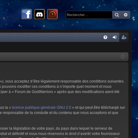
Recherc
Rech
R
FA
on
ns
Q
ne
cri
xi
pti
on
on
»), vous acceptez d’être légalement responsable des conditions suivantes.
us pouvons modifier ces conditions à n’importe quel moment et nous
iciper à « Forum de GodWarriors » après que des modifications aient été
ous la «
licence publique générale GNU 2.0
» et qui peut être téléchargé sur
omme responsable de la conduite et du contenu que nous acceptons et que
sser la législation de votre pays, du pays dans lequel le serveur de
et définitif et nous nous réservons le droit d’avertir votre fournisseur