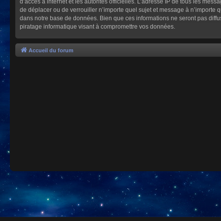
d’accès à internet et les autorités officielles. L’adresse IP de tous les mes
de déplacer ou de verrouiller n’importe quel sujet et message à n’importe 
dans notre base de données. Bien que ces informations ne seront pas diffu
piratage informatique visant à compromettre vos données.
Accueil du forum