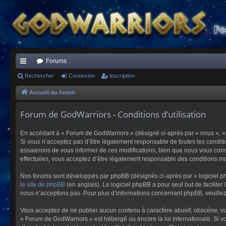
Forums
ac
Rechercher
Connexion
Inscription
co
Accueil du forum
ur
Forum de GodWarriors - Conditions d’utilisation
ci
En accédant à « Forum de GodWarriors » (désigné ci-après par « nous », « 
s
Si vous n’acceptez pas d’être légalement responsable de toutes les conditi
essaierons de vous informer de ces modifications, bien que nous vous conse
effectuées, vous acceptez d’être légalement responsable des conditions mod
Nos forums sont développés par phpBB (désignés ci-après par « logiciel ph
le site de phpBB
(en anglais). Le logiciel phpBB a pour seul but de facilit
nous n’acceptons pas. Pour plus d’informations concernant phpBB, veuille
Vous acceptez de ne publier aucun contenu à caractère abusif, obscène, vulg
« Forum de GodWarriors » est hébergé ou encore la loi internationale. Si vo