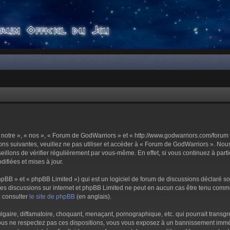
notre », « nos », « Forum de GodWarriors » et « http://www.godwarriors.com/forum 
ons suivantes, veuillez ne pas utiliser et accéder à « Forum de GodWarriors ». No
illons de vérifier régulièrement par vous-même. En effet, si vous continuez à part
ifiées et mises à jour.
pBB » et « phpBB Limited ») qui est un logiciel de forum de discussions déclaré s
er les discussions sur internet et phpBB Limited ne peut en aucun cas être tenu c
z consulter
le site de phpBB
(en anglais).
aire, diffamatoire, choquant, menaçant, pornographique, etc. qui pourrait transgre
us ne respectez pas ces dispositions, vous vous exposez à un bannissement immédiat 