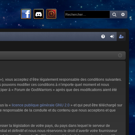
Recherc
Rech
R
FA
on
ns
Q
ne
cri
xi
pti
on
on
»), vous acceptez d’être légalement responsable des conditions suivantes.
us pouvons modifier ces conditions à n’importe quel moment et nous
iciper à « Forum de GodWarriors » après que des modifications aient été
ous la «
licence publique générale GNU 2.0
» et qui peut être téléchargé sur
omme responsable de la conduite et du contenu que nous acceptons et que
sser la législation de votre pays, du pays dans lequel le serveur de
et définitif et nous nous réservons le droit d’avertir votre fournisseur