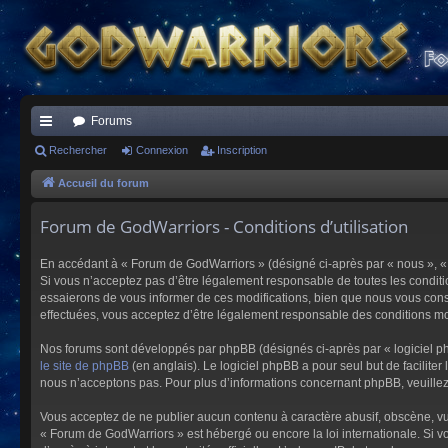
Forums
ac
Rechercher
Connexion
Inscription
co
Accueil du forum
ur
Forum de GodWarriors - Conditions d’utilisation
ci
En accédant à « Forum de GodWarriors » (désigné ci-après par « nous », « 
s
Si vous n’acceptez pas d’être légalement responsable de toutes les conditi
essaierons de vous informer de ces modifications, bien que nous vous conse
effectuées, vous acceptez d’être légalement responsable des conditions mod
Nos forums sont développés par phpBB (désignés ci-après par « logiciel ph
le site de phpBB
(en anglais). Le logiciel phpBB a pour seul but de facilit
nous n’acceptons pas. Pour plus d’informations concernant phpBB, veuille
Vous acceptez de ne publier aucun contenu à caractère abusif, obscène, vulg
« Forum de GodWarriors » est hébergé ou encore la loi internationale. Si vo