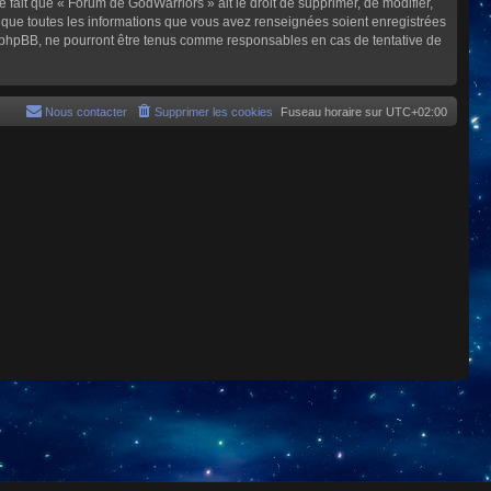
e fait que « Forum de GodWarriors » ait le droit de supprimer, de modifier,
z que toutes les informations que vous avez renseignées soient enregistrées
i phpBB, ne pourront être tenus comme responsables en cas de tentative de
Nous contacter
Supprimer les cookies
Fuseau horaire sur
UTC+02:00