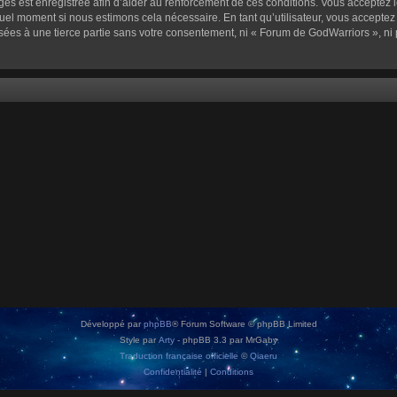
sages est enregistrée afin d’aider au renforcement de ces conditions. Vous acceptez l
quel moment si nous estimons cela nécessaire. En tant qu’utilisateur, vous accepte
sées à une tierce partie sans votre consentement, ni « Forum de GodWarriors », n
Développé par
phpBB
® Forum Software © phpBB Limited
Style par
Arty
- phpBB 3.3 par MrGaby
Traduction française officielle
©
Qiaeru
Confidentialité
|
Conditions