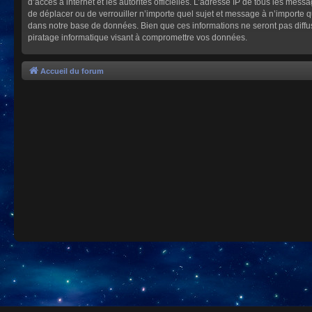
d’accès à internet et les autorités officielles. L’adresse IP de tous les mes
de déplacer ou de verrouiller n’importe quel sujet et message à n’importe 
dans notre base de données. Bien que ces informations ne seront pas diffu
piratage informatique visant à compromettre vos données.
Accueil du forum