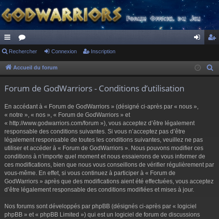
ac
Rechercher
or
Connexion
Inscription
on
ns
co
u
ne
cri
Accueil du forum
R
e
ur
m
xi
pti
Forum de GodWarriors - Conditions d’utilisation
c
ci
s
on
on
h
En accédant à « Forum de GodWarriors » (désigné ci-après par « nous »,
s
e
« notre », « nos », « Forum de GodWarriors » et
r
« http://www.godwarriors.com/forum »), vous acceptez d’être légalement
responsable des conditions suivantes. Si vous n’acceptez pas d’être
c
légalement responsable de toutes les conditions suivantes, veuillez ne pas
h
utiliser et accéder à « Forum de GodWarriors ». Nous pouvons modifier ces
e
conditions à n’importe quel moment et nous essaierons de vous informer de
r
ces modifications, bien que nous vous conseillons de vérifier régulièrement par
vous-même. En effet, si vous continuez à participer à « Forum de
GodWarriors » après que des modifications aient été effectuées, vous acceptez
d’être légalement responsable des conditions modifiées et mises à jour.
Nos forums sont développés par phpBB (désignés ci-après par « logiciel
phpBB » et « phpBB Limited ») qui est un logiciel de forum de discussions