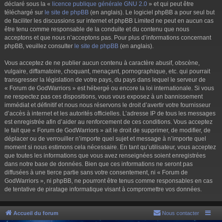
déclaré sous la «
licence publique générale GNU 2.0
» et qui peut être
téléchargé sur
le site de phpBB
(en anglais). Le logiciel phpBB a pour seul but
de faciliter les discussions sur internet et phpBB Limited ne peut en aucun cas
être tenu comme responsable de la conduite et du contenu que nous
acceptons et que nous n’acceptons pas. Pour plus d’informations concernant
phpBB, veuillez consulter
le site de phpBB
(en anglais).
Vous acceptez de ne publier aucun contenu à caractère abusif, obscène,
vulgaire, diffamatoire, choquant, menaçant, pornographique, etc. qui pourrait
transgresser la législation de votre pays, du pays dans lequel le serveur de
« Forum de GodWarriors » est hébergé ou encore la loi internationale. Si vous
ne respectez pas ces dispositions, vous vous exposez à un bannissement
immédiat et définitif et nous nous réservons le droit d’avertir votre fournisseur
d’accès à internet et les autorités officielles. L’adresse IP de tous les messages
est enregistrée afin d’aider au renforcement de ces conditions. Vous acceptez
le fait que « Forum de GodWarriors » ait le droit de supprimer, de modifier, de
déplacer ou de verrouiller n’importe quel sujet et message à n’importe quel
moment si nous estimons cela nécessaire. En tant qu’utilisateur, vous acceptez
que toutes les informations que vous avez renseignées soient enregistrées
dans notre base de données. Bien que ces informations ne seront pas
diffusées à une tierce partie sans votre consentement, ni « Forum de
GodWarriors », ni phpBB, ne pourront être tenus comme responsables en cas
de tentative de piratage informatique visant à compromettre vos données.
Accueil du forum
Nous contacter