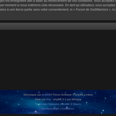
sages est enregistrée afin d’aider au renforcement de ces conditions. Vous acceptez l
quel moment si nous estimons cela nécessaire. En tant qu’utilisateur, vous accepte
sées à une tierce partie sans votre consentement, ni « Forum de GodWarriors », n
Développé par
phpBB
® Forum Software © phpBB Limited
Style par
Arty
- phpBB 3.3 par MrGaby
Traduction française officielle
©
Qiaeru
Confidentialité
|
Conditions