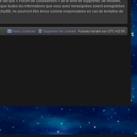
e fait que « Forum de GodWarriors » ait le droit de supprimer, de modifier,
z que toutes les informations que vous avez renseignées soient enregistrées
i phpBB, ne pourront être tenus comme responsables en cas de tentative de
Nous contacter
Supprimer les cookies
Fuseau horaire sur
UTC+02:00