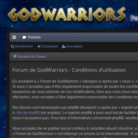
Forums
ac
Rechercher
Connexion
Inscription
co
Accueil du forum
ur
Forum de GodWarriors - Conditions d’utilisation
ci
En accédant à « Forum de GodWarriors » (désigné ci-après par « nous », « 
s
Si vous n’acceptez pas d’être légalement responsable de toutes les conditi
essaierons de vous informer de ces modifications, bien que nous vous conse
effectuées, vous acceptez d’être légalement responsable des conditions mod
Nos forums sont développés par phpBB (désignés ci-après par « logiciel ph
le site de phpBB
(en anglais). Le logiciel phpBB a pour seul but de facilit
nous n’acceptons pas. Pour plus d’informations concernant phpBB, veuille
Vous acceptez de ne publier aucun contenu à caractère abusif, obscène, vulg
« Forum de GodWarriors » est hébergé ou encore la loi internationale. Si vo