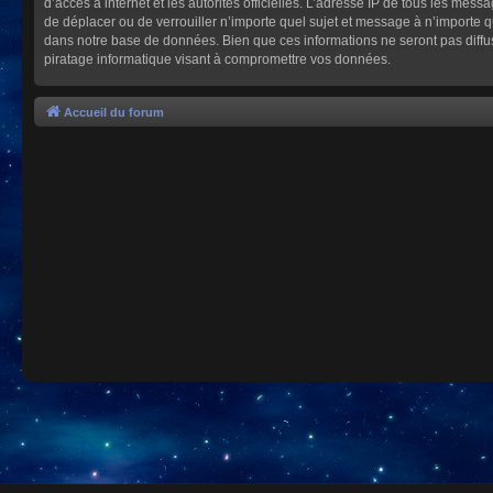
d’accès à internet et les autorités officielles. L’adresse IP de tous les mes
de déplacer ou de verrouiller n’importe quel sujet et message à n’importe 
dans notre base de données. Bien que ces informations ne seront pas diffu
piratage informatique visant à compromettre vos données.
Accueil du forum