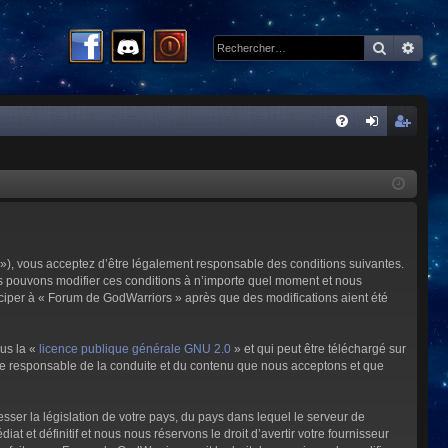
Recherc
Rech
R
FA
on
ns
Q
ne
cri
xi
pti
on
on
»), vous acceptez d’être légalement responsable des conditions suivantes.
us pouvons modifier ces conditions à n’importe quel moment et nous
iciper à « Forum de GodWarriors » après que des modifications aient été
ous la «
licence publique générale GNU 2.0
» et qui peut être téléchargé sur
omme responsable de la conduite et du contenu que nous acceptons et que
sser la législation de votre pays, du pays dans lequel le serveur de
et définitif et nous nous réservons le droit d’avertir votre fournisseur