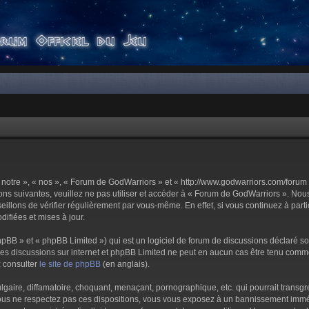
notre », « nos », « Forum de GodWarriors » et « http://www.godwarriors.com/forum 
ons suivantes, veuillez ne pas utiliser et accéder à « Forum de GodWarriors ». No
illons de vérifier régulièrement par vous-même. En effet, si vous continuez à part
ifiées et mises à jour.
pBB » et « phpBB Limited ») qui est un logiciel de forum de discussions déclaré s
er les discussions sur internet et phpBB Limited ne peut en aucun cas être tenu c
z consulter
le site de phpBB
(en anglais).
aire, diffamatoire, choquant, menaçant, pornographique, etc. qui pourrait transgre
us ne respectez pas ces dispositions, vous vous exposez à un bannissement immédiat 