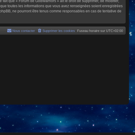
e fait que « Forum de GodWarriors » ait le droit de supprimer, de modifier,
z que toutes les informations que vous avez renseignées soient enregistrées
i phpBB, ne pourront être tenus comme responsables en cas de tentative de
Nous contacter
Supprimer les cookies
Fuseau horaire sur
UTC+02:00