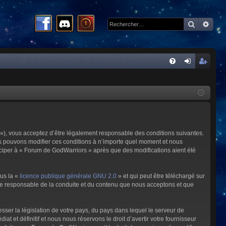
Recherc
Rech
R
FA
on
ns
Q
ne
cri
xi
pti
on
on
»), vous acceptez d’être légalement responsable des conditions suivantes.
us pouvons modifier ces conditions à n’importe quel moment et nous
iciper à « Forum de GodWarriors » après que des modifications aient été
ous la «
licence publique générale GNU 2.0
» et qui peut être téléchargé sur
omme responsable de la conduite et du contenu que nous acceptons et que
sser la législation de votre pays, du pays dans lequel le serveur de
et définitif et nous nous réservons le droit d’avertir votre fournisseur