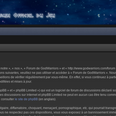
notre », « nos », « Forum de GodWarriors » et « http://www.godwarriors.com/forum 
ons suivantes, veuillez ne pas utiliser et accéder à « Forum de GodWarriors ». No
illons de vérifier régulièrement par vous-même. En effet, si vous continuez à part
ifiées et mises à jour.
pBB » et « phpBB Limited ») qui est un logiciel de forum de discussions déclaré s
er les discussions sur internet et phpBB Limited ne peut en aucun cas être tenu c
z consulter
le site de phpBB
(en anglais).
aire, diffamatoire, choquant, menaçant, pornographique, etc. qui pourrait transgre
us ne respectez pas ces dispositions, vous vous exposez à un bannissement immédiat 