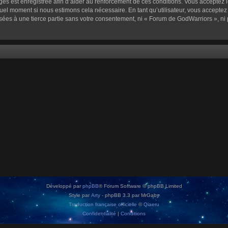
sages est enregistrée afin d’aider au renforcement de ces conditions. Vous acceptez l
quel moment si nous estimons cela nécessaire. En tant qu’utilisateur, vous accepte
sées à une tierce partie sans votre consentement, ni « Forum de GodWarriors », n
Développé par
phpBB
® Forum Software © phpBB Limited
Style par
Arty
- phpBB 3.3 par MrGaby
Traduction française officielle
©
Qiaeru
Confidentialité
|
Conditions