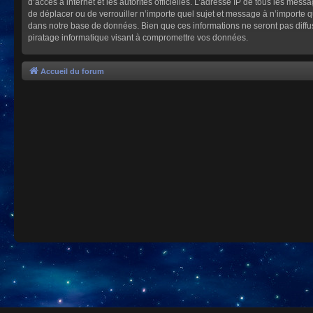
d’accès à internet et les autorités officielles. L’adresse IP de tous les mes
de déplacer ou de verrouiller n’importe quel sujet et message à n’importe 
dans notre base de données. Bien que ces informations ne seront pas diffu
piratage informatique visant à compromettre vos données.
Accueil du forum