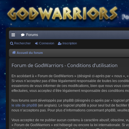
Forums
ac
Rechercher
Connexion
Inscription
co
Accueil du forum
ur
Forum de GodWarriors - Conditions d’utilisation
ci
En accédant à « Forum de GodWarriors » (désigné ci-après par « nous », « 
s
Si vous n’acceptez pas d’être légalement responsable de toutes les conditi
essaierons de vous informer de ces modifications, bien que nous vous conse
effectuées, vous acceptez d’être légalement responsable des conditions mod
Nos forums sont développés par phpBB (désignés ci-après par « logiciel ph
le site de phpBB
(en anglais). Le logiciel phpBB a pour seul but de facilit
nous n’acceptons pas. Pour plus d’informations concernant phpBB, veuille
Vous acceptez de ne publier aucun contenu à caractère abusif, obscène, vulg
« Forum de GodWarriors » est hébergé ou encore la loi internationale. Si vo