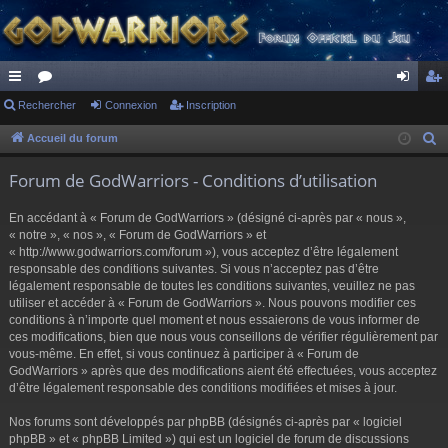
ac
Rechercher
or
Connexion
Inscription
on
ns
co
u
ne
cri
Accueil du forum
R
e
ur
m
xi
pti
Forum de GodWarriors - Conditions d’utilisation
c
ci
s
on
on
h
En accédant à « Forum de GodWarriors » (désigné ci-après par « nous »,
s
e
« notre », « nos », « Forum de GodWarriors » et
r
« http://www.godwarriors.com/forum »), vous acceptez d’être légalement
responsable des conditions suivantes. Si vous n’acceptez pas d’être
c
légalement responsable de toutes les conditions suivantes, veuillez ne pas
h
utiliser et accéder à « Forum de GodWarriors ». Nous pouvons modifier ces
e
conditions à n’importe quel moment et nous essaierons de vous informer de
r
ces modifications, bien que nous vous conseillons de vérifier régulièrement par
vous-même. En effet, si vous continuez à participer à « Forum de
GodWarriors » après que des modifications aient été effectuées, vous acceptez
d’être légalement responsable des conditions modifiées et mises à jour.
Nos forums sont développés par phpBB (désignés ci-après par « logiciel
phpBB » et « phpBB Limited ») qui est un logiciel de forum de discussions