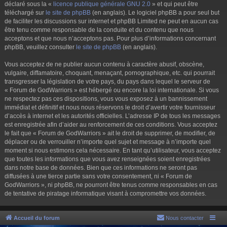
déclaré sous la «
licence publique générale GNU 2.0
» et qui peut être
téléchargé sur
le site de phpBB
(en anglais). Le logiciel phpBB a pour seul but
de faciliter les discussions sur internet et phpBB Limited ne peut en aucun cas
être tenu comme responsable de la conduite et du contenu que nous
acceptons et que nous n’acceptons pas. Pour plus d’informations concernant
phpBB, veuillez consulter
le site de phpBB
(en anglais).
Vous acceptez de ne publier aucun contenu à caractère abusif, obscène,
vulgaire, diffamatoire, choquant, menaçant, pornographique, etc. qui pourrait
transgresser la législation de votre pays, du pays dans lequel le serveur de
« Forum de GodWarriors » est hébergé ou encore la loi internationale. Si vous
ne respectez pas ces dispositions, vous vous exposez à un bannissement
immédiat et définitif et nous nous réservons le droit d’avertir votre fournisseur
d’accès à internet et les autorités officielles. L’adresse IP de tous les messages
est enregistrée afin d’aider au renforcement de ces conditions. Vous acceptez
le fait que « Forum de GodWarriors » ait le droit de supprimer, de modifier, de
déplacer ou de verrouiller n’importe quel sujet et message à n’importe quel
moment si nous estimons cela nécessaire. En tant qu’utilisateur, vous acceptez
que toutes les informations que vous avez renseignées soient enregistrées
dans notre base de données. Bien que ces informations ne seront pas
diffusées à une tierce partie sans votre consentement, ni « Forum de
GodWarriors », ni phpBB, ne pourront être tenus comme responsables en cas
de tentative de piratage informatique visant à compromettre vos données.
Accueil du forum
Nous contacter