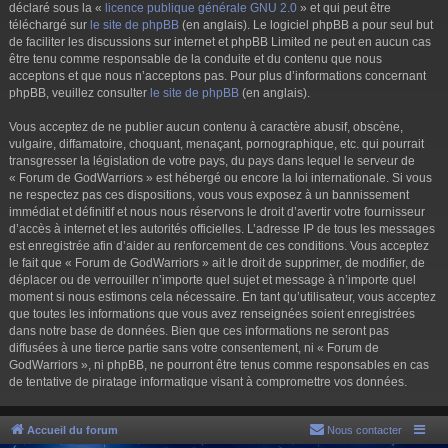
déclaré sous la «
licence publique générale GNU 2.0
» et qui peut être
téléchargé sur
le site de phpBB
(en anglais). Le logiciel phpBB a pour seul but
de faciliter les discussions sur internet et phpBB Limited ne peut en aucun cas
être tenu comme responsable de la conduite et du contenu que nous
acceptons et que nous n’acceptons pas. Pour plus d’informations concernant
phpBB, veuillez consulter
le site de phpBB
(en anglais).
Vous acceptez de ne publier aucun contenu à caractère abusif, obscène,
vulgaire, diffamatoire, choquant, menaçant, pornographique, etc. qui pourrait
transgresser la législation de votre pays, du pays dans lequel le serveur de
« Forum de GodWarriors » est hébergé ou encore la loi internationale. Si vous
ne respectez pas ces dispositions, vous vous exposez à un bannissement
immédiat et définitif et nous nous réservons le droit d’avertir votre fournisseur
d’accès à internet et les autorités officielles. L’adresse IP de tous les messages
est enregistrée afin d’aider au renforcement de ces conditions. Vous acceptez
le fait que « Forum de GodWarriors » ait le droit de supprimer, de modifier, de
déplacer ou de verrouiller n’importe quel sujet et message à n’importe quel
moment si nous estimons cela nécessaire. En tant qu’utilisateur, vous acceptez
que toutes les informations que vous avez renseignées soient enregistrées
dans notre base de données. Bien que ces informations ne seront pas
diffusées à une tierce partie sans votre consentement, ni « Forum de
GodWarriors », ni phpBB, ne pourront être tenus comme responsables en cas
de tentative de piratage informatique visant à compromettre vos données.
Accueil du forum
Nous contacter