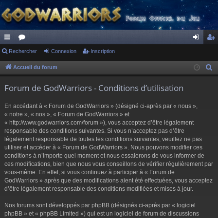
ac
Rechercher
or
Connexion
Inscription
on
ns
co
u
ne
cri
Accueil du forum
R
e
ur
m
xi
pti
Forum de GodWarriors - Conditions d’utilisation
c
ci
s
on
on
h
En accédant à « Forum de GodWarriors » (désigné ci-après par « nous »,
s
e
« notre », « nos », « Forum de GodWarriors » et
r
« http://www.godwarriors.com/forum »), vous acceptez d’être légalement
responsable des conditions suivantes. Si vous n’acceptez pas d’être
c
légalement responsable de toutes les conditions suivantes, veuillez ne pas
h
utiliser et accéder à « Forum de GodWarriors ». Nous pouvons modifier ces
e
conditions à n’importe quel moment et nous essaierons de vous informer de
r
ces modifications, bien que nous vous conseillons de vérifier régulièrement par
vous-même. En effet, si vous continuez à participer à « Forum de
GodWarriors » après que des modifications aient été effectuées, vous acceptez
d’être légalement responsable des conditions modifiées et mises à jour.
Nos forums sont développés par phpBB (désignés ci-après par « logiciel
phpBB » et « phpBB Limited ») qui est un logiciel de forum de discussions