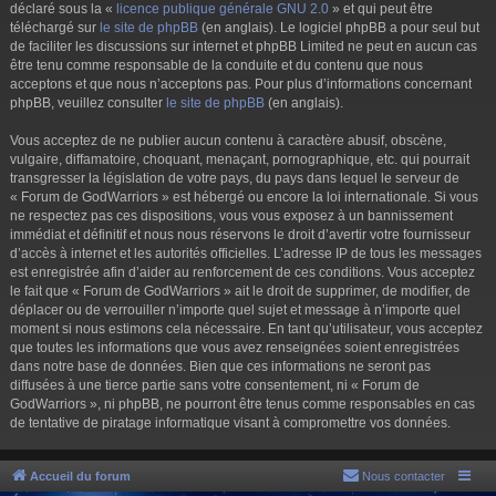
déclaré sous la «
licence publique générale GNU 2.0
» et qui peut être
téléchargé sur
le site de phpBB
(en anglais). Le logiciel phpBB a pour seul but
de faciliter les discussions sur internet et phpBB Limited ne peut en aucun cas
être tenu comme responsable de la conduite et du contenu que nous
acceptons et que nous n’acceptons pas. Pour plus d’informations concernant
phpBB, veuillez consulter
le site de phpBB
(en anglais).
Vous acceptez de ne publier aucun contenu à caractère abusif, obscène,
vulgaire, diffamatoire, choquant, menaçant, pornographique, etc. qui pourrait
transgresser la législation de votre pays, du pays dans lequel le serveur de
« Forum de GodWarriors » est hébergé ou encore la loi internationale. Si vous
ne respectez pas ces dispositions, vous vous exposez à un bannissement
immédiat et définitif et nous nous réservons le droit d’avertir votre fournisseur
d’accès à internet et les autorités officielles. L’adresse IP de tous les messages
est enregistrée afin d’aider au renforcement de ces conditions. Vous acceptez
le fait que « Forum de GodWarriors » ait le droit de supprimer, de modifier, de
déplacer ou de verrouiller n’importe quel sujet et message à n’importe quel
moment si nous estimons cela nécessaire. En tant qu’utilisateur, vous acceptez
que toutes les informations que vous avez renseignées soient enregistrées
dans notre base de données. Bien que ces informations ne seront pas
diffusées à une tierce partie sans votre consentement, ni « Forum de
GodWarriors », ni phpBB, ne pourront être tenus comme responsables en cas
de tentative de piratage informatique visant à compromettre vos données.
Accueil du forum
Nous contacter