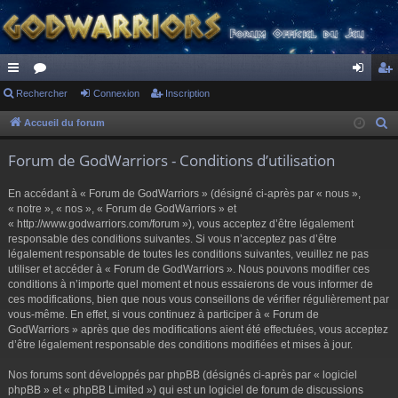
ac
Rechercher
or
Connexion
Inscription
on
ns
co
u
ne
cri
Accueil du forum
R
e
ur
m
xi
pti
Forum de GodWarriors - Conditions d’utilisation
c
ci
s
on
on
h
En accédant à « Forum de GodWarriors » (désigné ci-après par « nous »,
s
e
« notre », « nos », « Forum de GodWarriors » et
r
« http://www.godwarriors.com/forum »), vous acceptez d’être légalement
responsable des conditions suivantes. Si vous n’acceptez pas d’être
c
légalement responsable de toutes les conditions suivantes, veuillez ne pas
h
utiliser et accéder à « Forum de GodWarriors ». Nous pouvons modifier ces
e
conditions à n’importe quel moment et nous essaierons de vous informer de
r
ces modifications, bien que nous vous conseillons de vérifier régulièrement par
vous-même. En effet, si vous continuez à participer à « Forum de
GodWarriors » après que des modifications aient été effectuées, vous acceptez
d’être légalement responsable des conditions modifiées et mises à jour.
Nos forums sont développés par phpBB (désignés ci-après par « logiciel
phpBB » et « phpBB Limited ») qui est un logiciel de forum de discussions