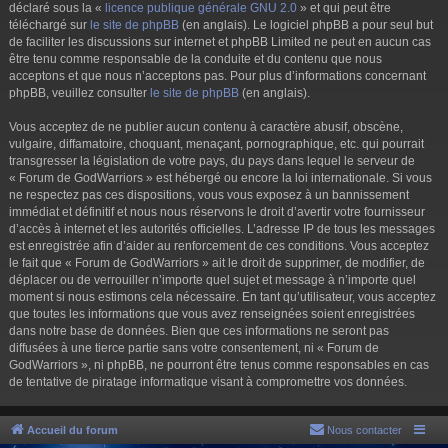
déclaré sous la «
licence publique générale GNU 2.0
» et qui peut être
téléchargé sur
le site de phpBB
(en anglais). Le logiciel phpBB a pour seul but
de faciliter les discussions sur internet et phpBB Limited ne peut en aucun cas
être tenu comme responsable de la conduite et du contenu que nous
acceptons et que nous n’acceptons pas. Pour plus d’informations concernant
phpBB, veuillez consulter
le site de phpBB
(en anglais).
Vous acceptez de ne publier aucun contenu à caractère abusif, obscène,
vulgaire, diffamatoire, choquant, menaçant, pornographique, etc. qui pourrait
transgresser la législation de votre pays, du pays dans lequel le serveur de
« Forum de GodWarriors » est hébergé ou encore la loi internationale. Si vous
ne respectez pas ces dispositions, vous vous exposez à un bannissement
immédiat et définitif et nous nous réservons le droit d’avertir votre fournisseur
d’accès à internet et les autorités officielles. L’adresse IP de tous les messages
est enregistrée afin d’aider au renforcement de ces conditions. Vous acceptez
le fait que « Forum de GodWarriors » ait le droit de supprimer, de modifier, de
déplacer ou de verrouiller n’importe quel sujet et message à n’importe quel
moment si nous estimons cela nécessaire. En tant qu’utilisateur, vous acceptez
que toutes les informations que vous avez renseignées soient enregistrées
dans notre base de données. Bien que ces informations ne seront pas
diffusées à une tierce partie sans votre consentement, ni « Forum de
GodWarriors », ni phpBB, ne pourront être tenus comme responsables en cas
de tentative de piratage informatique visant à compromettre vos données.
Accueil du forum
Nous contacter