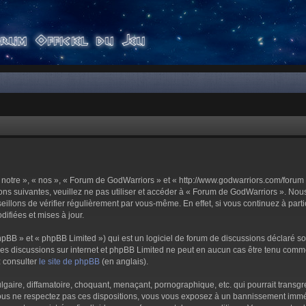
notre », « nos », « Forum de GodWarriors » et « http://www.godwarriors.com/forum 
ons suivantes, veuillez ne pas utiliser et accéder à « Forum de GodWarriors ». No
illons de vérifier régulièrement par vous-même. En effet, si vous continuez à part
ifiées et mises à jour.
pBB » et « phpBB Limited ») qui est un logiciel de forum de discussions déclaré s
er les discussions sur internet et phpBB Limited ne peut en aucun cas être tenu c
z consulter
le site de phpBB
(en anglais).
aire, diffamatoire, choquant, menaçant, pornographique, etc. qui pourrait transgre
us ne respectez pas ces dispositions, vous vous exposez à un bannissement immédiat 