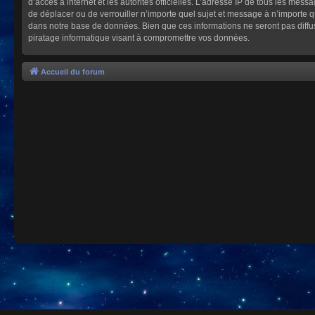
d’accès à internet et les autorités officielles. L’adresse IP de tous les mes
de déplacer ou de verrouiller n’importe quel sujet et message à n’importe 
dans notre base de données. Bien que ces informations ne seront pas diffu
piratage informatique visant à compromettre vos données.
Accueil du forum