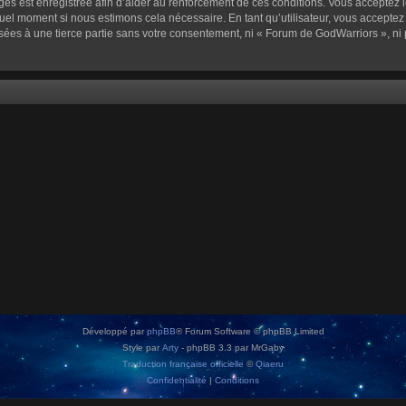
sages est enregistrée afin d’aider au renforcement de ces conditions. Vous acceptez l
quel moment si nous estimons cela nécessaire. En tant qu’utilisateur, vous accepte
sées à une tierce partie sans votre consentement, ni « Forum de GodWarriors », n
Développé par
phpBB
® Forum Software © phpBB Limited
Style par
Arty
- phpBB 3.3 par MrGaby
Traduction française officielle
©
Qiaeru
Confidentialité
|
Conditions