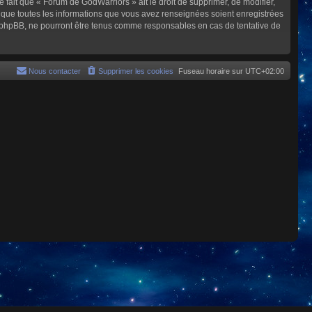
e fait que « Forum de GodWarriors » ait le droit de supprimer, de modifier,
z que toutes les informations que vous avez renseignées soient enregistrées
i phpBB, ne pourront être tenus comme responsables en cas de tentative de
Nous contacter
Supprimer les cookies
Fuseau horaire sur
UTC+02:00