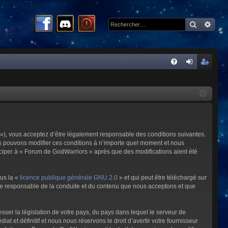
Recherc
Rech
R
FA
on
ns
Q
ne
cri
xi
pti
on
on
»), vous acceptez d’être légalement responsable des conditions suivantes.
us pouvons modifier ces conditions à n’importe quel moment et nous
iciper à « Forum de GodWarriors » après que des modifications aient été
ous la «
licence publique générale GNU 2.0
» et qui peut être téléchargé sur
omme responsable de la conduite et du contenu que nous acceptons et que
sser la législation de votre pays, du pays dans lequel le serveur de
et définitif et nous nous réservons le droit d’avertir votre fournisseur