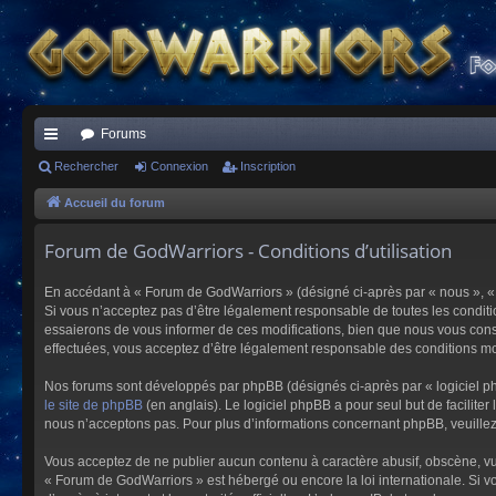
Forums
ac
Rechercher
Connexion
Inscription
co
Accueil du forum
ur
Forum de GodWarriors - Conditions d’utilisation
ci
En accédant à « Forum de GodWarriors » (désigné ci-après par « nous », « 
s
Si vous n’acceptez pas d’être légalement responsable de toutes les conditi
essaierons de vous informer de ces modifications, bien que nous vous conse
effectuées, vous acceptez d’être légalement responsable des conditions mod
Nos forums sont développés par phpBB (désignés ci-après par « logiciel ph
le site de phpBB
(en anglais). Le logiciel phpBB a pour seul but de facilit
nous n’acceptons pas. Pour plus d’informations concernant phpBB, veuille
Vous acceptez de ne publier aucun contenu à caractère abusif, obscène, vulg
« Forum de GodWarriors » est hébergé ou encore la loi internationale. Si vo