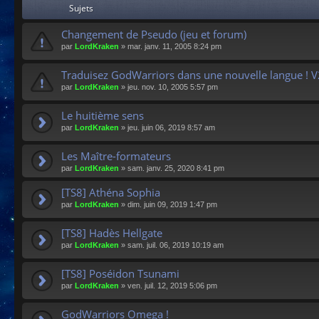
Sujets
Changement de Pseudo (jeu et forum)
par
LordKraken
»
mar. janv. 11, 2005 8:24 pm
Traduisez GodWarriors dans une nouvelle langue ! V
par
LordKraken
»
jeu. nov. 10, 2005 5:57 pm
Le huitième sens
par
LordKraken
»
jeu. juin 06, 2019 8:57 am
Les Maître-formateurs
par
LordKraken
»
sam. janv. 25, 2020 8:41 pm
[TS8] Athéna Sophia
par
LordKraken
»
dim. juin 09, 2019 1:47 pm
[TS8] Hadès Hellgate
par
LordKraken
»
sam. juil. 06, 2019 10:19 am
[TS8] Poséidon Tsunami
par
LordKraken
»
ven. juil. 12, 2019 5:06 pm
GodWarriors Omega !