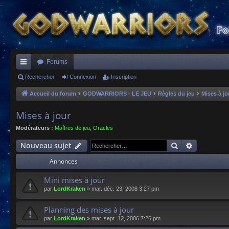
Forums
ac
Rechercher
Connexion
Inscription
co
Accueil du forum
GODWARRIORS - LE JEU
Règles du jeu
Mises à jo
ur
Mises à jour
ci
Modérateurs :
Maîtres de jeu
,
Oracles
s
Rechercher
Recherche
Nouveau sujet
Annonces
Mini mises à jour
par
LordKraken
»
mar. déc. 23, 2008 3:27 pm
Planning des mises à jour
par
LordKraken
»
mar. sept. 12, 2006 7:26 pm