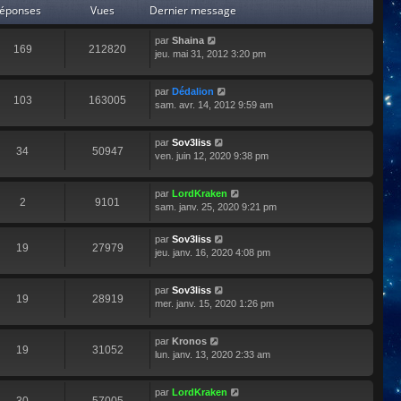
éponses
Vues
Dernier message
par
Shaina
169
212820
jeu. mai 31, 2012 3:20 pm
par
Dédalion
103
163005
sam. avr. 14, 2012 9:59 am
par
Sov3liss
34
50947
ven. juin 12, 2020 9:38 pm
par
LordKraken
2
9101
sam. janv. 25, 2020 9:21 pm
par
Sov3liss
19
27979
jeu. janv. 16, 2020 4:08 pm
par
Sov3liss
19
28919
mer. janv. 15, 2020 1:26 pm
par
Kronos
19
31052
lun. janv. 13, 2020 2:33 am
par
LordKraken