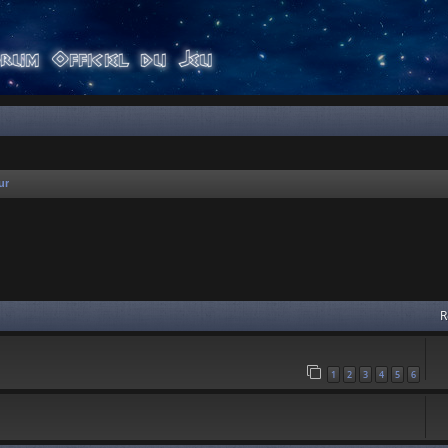
ur
 avancée
R
1
2
3
4
5
6