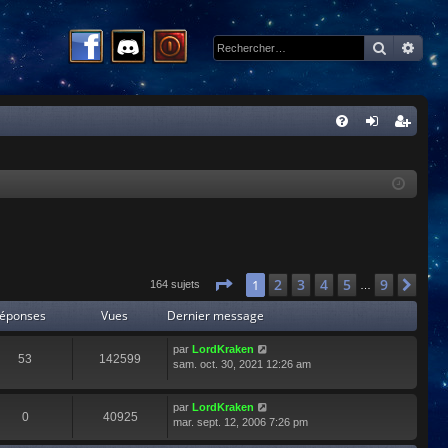
Recherc
Rech
R
FA
on
ns
Q
ne
cri
xi
pti
on
on
Page
1
sur
9
2
3
4
5
9
1
Sui
164 sujets
…
éponses
Vues
Dernier message
par
LordKraken
53
142599
sam. oct. 30, 2021 12:26 am
par
LordKraken
0
40925
mar. sept. 12, 2006 7:26 pm