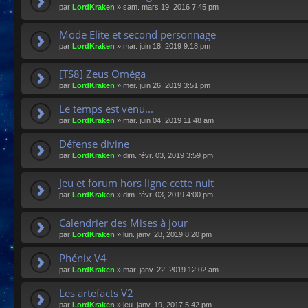
par
LordKraken
»
sam. mars 19, 2016 7:45 pm
Mode Elite et second personnage
par
LordKraken
»
mar. juin 18, 2019 9:18 pm
[TS8] Zeus Oméga
par
LordKraken
»
mer. juin 26, 2019 3:51 pm
Le temps est venu...
par
LordKraken
»
mar. juin 04, 2019 11:48 am
Défense divine
par
LordKraken
»
dim. févr. 03, 2019 3:59 pm
Jeu et forum hors ligne cette nuit
par
LordKraken
»
dim. févr. 03, 2019 4:00 pm
Calendrier des Mises à jour
par
LordKraken
»
lun. janv. 28, 2019 8:20 pm
Phénix V4
par
LordKraken
»
mar. janv. 22, 2019 12:02 am
Les artefacts V2
par
LordKraken
»
jeu. janv. 19, 2017 5:42 pm