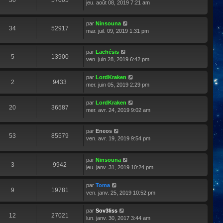
30
57005
jeu. août 08, 2019 7:21 am
par
Ninsouna
34
52917
mar. juil. 09, 2019 1:31 pm
par
Lachésis
5
13900
ven. juin 28, 2019 6:42 pm
par
LordKraken
2
9433
mer. juin 05, 2019 2:29 pm
par
LordKraken
20
36587
mer. avr. 24, 2019 9:02 am
par
Eneos
53
85579
ven. avr. 19, 2019 9:54 pm
par
Ninsouna
3
9942
jeu. janv. 31, 2019 10:24 pm
par
Toma
9
19781
ven. janv. 25, 2019 10:52 pm
par
Sov3liss
12
27021
lun. janv. 30, 2017 3:44 am