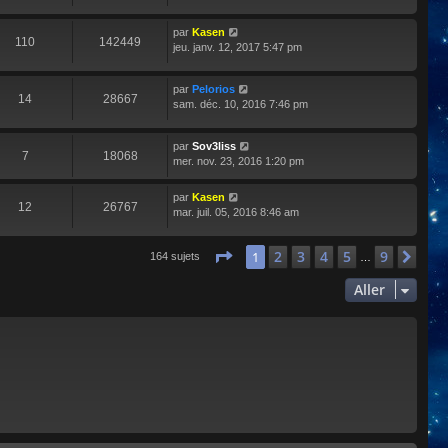
par
Kasen
110
142449
jeu. janv. 12, 2017 5:47 pm
par
Pelorios
14
28667
sam. déc. 10, 2016 7:46 pm
par
Sov3liss
7
18068
mer. nov. 23, 2016 1:20 pm
par
Kasen
12
26767
mar. juil. 05, 2016 8:46 am
Page
1
sur
9
2
3
4
5
9
1
Sui
164 sujets
…
Aller