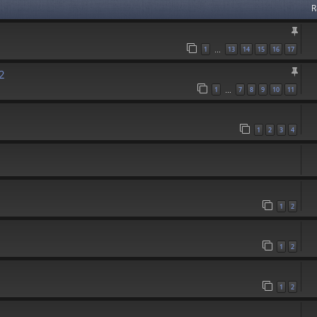
R
1
13
14
15
16
17
…
2
1
7
8
9
10
11
…
1
2
3
4
1
2
1
2
1
2