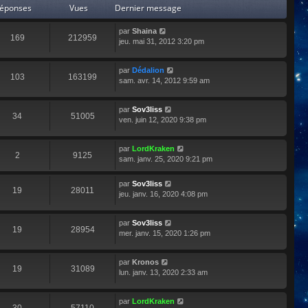
éponses
Vues
Dernier message
par
Shaina
169
212959
jeu. mai 31, 2012 3:20 pm
par
Dédalion
103
163199
sam. avr. 14, 2012 9:59 am
par
Sov3liss
34
51005
ven. juin 12, 2020 9:38 pm
par
LordKraken
2
9125
sam. janv. 25, 2020 9:21 pm
par
Sov3liss
19
28011
jeu. janv. 16, 2020 4:08 pm
par
Sov3liss
19
28954
mer. janv. 15, 2020 1:26 pm
par
Kronos
19
31089
lun. janv. 13, 2020 2:33 am
par
LordKraken