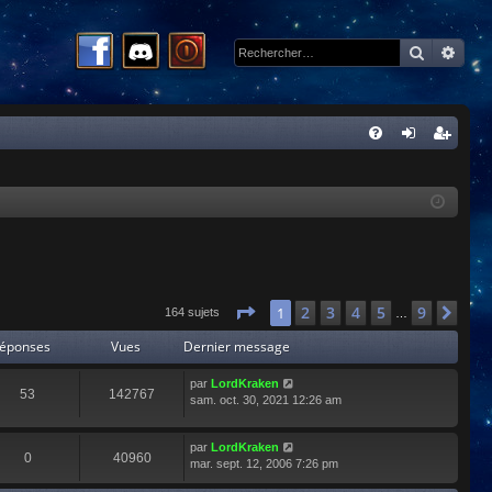
Recherc
Rech
R
FA
on
ns
Q
ne
cri
xi
pti
on
on
Page
1
sur
9
2
3
4
5
9
1
Sui
164 sujets
…
éponses
Vues
Dernier message
par
LordKraken
53
142767
sam. oct. 30, 2021 12:26 am
par
LordKraken
0
40960
mar. sept. 12, 2006 7:26 pm