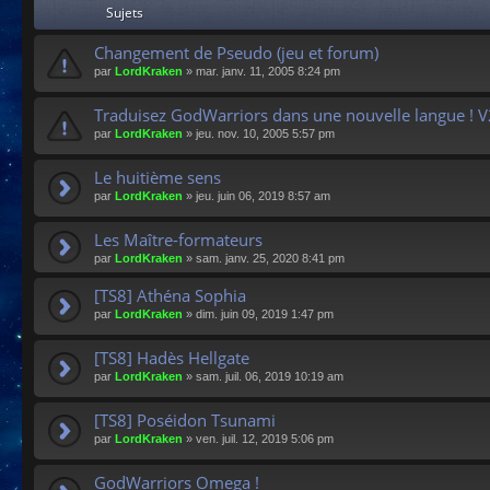
Sujets
Changement de Pseudo (jeu et forum)
par
LordKraken
»
mar. janv. 11, 2005 8:24 pm
Traduisez GodWarriors dans une nouvelle langue ! V
par
LordKraken
»
jeu. nov. 10, 2005 5:57 pm
Le huitième sens
par
LordKraken
»
jeu. juin 06, 2019 8:57 am
Les Maître-formateurs
par
LordKraken
»
sam. janv. 25, 2020 8:41 pm
[TS8] Athéna Sophia
par
LordKraken
»
dim. juin 09, 2019 1:47 pm
[TS8] Hadès Hellgate
par
LordKraken
»
sam. juil. 06, 2019 10:19 am
[TS8] Poséidon Tsunami
par
LordKraken
»
ven. juil. 12, 2019 5:06 pm
GodWarriors Omega !