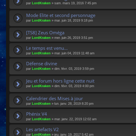
par
LordKraken
»
sam. mars 19, 2016 7:45 pm
Mode Elite et second personnage
par
LordKraken
»
mar. juin 18, 2019 9:18 pm
[TS8] Zeus Oméga
par
LordKraken
»
mer. juin 26, 2019 3:51 pm
Le temps est venu...
par
LordKraken
»
mar. juin 04, 2019 11:48 am
Défense divine
par
LordKraken
»
dim. févr. 03, 2019 3:59 pm
Jeu et forum hors ligne cette nuit
par
LordKraken
»
dim. févr. 03, 2019 4:00 pm
Calendrier des Mises à jour
par
LordKraken
»
lun. janv. 28, 2019 8:20 pm
Phénix V4
par
LordKraken
»
mar. janv. 22, 2019 12:02 am
Les artefacts V2
par
LordKraken
»
jeu. janv. 19, 2017 5:42 pm