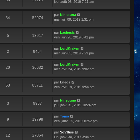
30
57110
jeu. août 08, 2019 7:21 am
par
Ninsouna
34
52974
mar. juil. 09, 2019 1:31 pm
par
Lachésis
5
13917
ven. juin 28, 2019 6:42 pm
par
LordKraken
2
9454
mer. juin 05, 2019 2:29 pm
par
LordKraken
20
36632
mer. avr. 24, 2019 9:02 am
par
Eneos
53
85711
ven. avr. 19, 2019 9:54 pm
par
Ninsouna
3
9957
jeu. janv. 31, 2019 10:24 pm
par
Toma
9
19798
ven. janv. 25, 2019 10:52 pm
par
Sov3liss
12
27064
lun. janv. 30, 2017 3:44 am