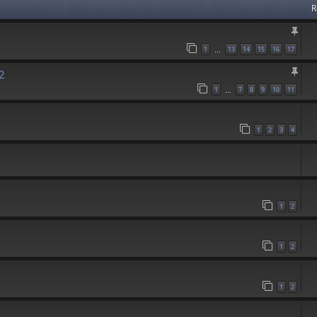
R
1
13
14
15
16
17
…
2
1
7
8
9
10
11
…
1
2
3
4
1
2
1
2
1
2