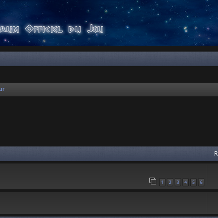
ur
 avancée
R
1
2
3
4
5
6