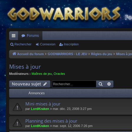
Forums
ac
Rechercher
Connexion
Inscription
co
Accueil du forum
GODWARRIORS - LE JEU
Règles du jeu
Mises à jo
ur
Mises à jour
ci
Modérateurs :
Maîtres de jeu
,
Oracles
s
Rechercher
Recherche
Nouveau sujet
Annonces
Mini mises à jour
par
LordKraken
»
mar. déc. 23, 2008 3:27 pm
Planning des mises à jour
par
LordKraken
»
mar. sept. 12, 2006 7:26 pm