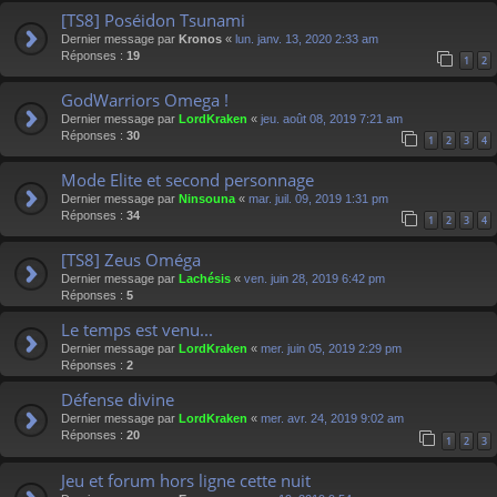
[TS8] Poséidon Tsunami
Dernier message par
Kronos
«
lun. janv. 13, 2020 2:33 am
Réponses :
19
1
2
GodWarriors Omega !
Dernier message par
LordKraken
«
jeu. août 08, 2019 7:21 am
Réponses :
30
1
2
3
4
Mode Elite et second personnage
Dernier message par
Ninsouna
«
mar. juil. 09, 2019 1:31 pm
Réponses :
34
1
2
3
4
[TS8] Zeus Oméga
Dernier message par
Lachésis
«
ven. juin 28, 2019 6:42 pm
Réponses :
5
Le temps est venu...
Dernier message par
LordKraken
«
mer. juin 05, 2019 2:29 pm
Réponses :
2
Défense divine
Dernier message par
LordKraken
«
mer. avr. 24, 2019 9:02 am
Réponses :
20
1
2
3
Jeu et forum hors ligne cette nuit