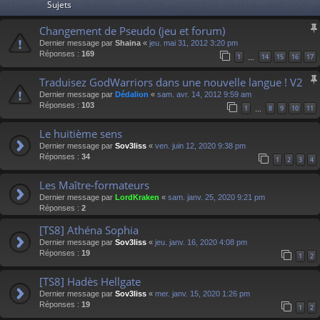
Sujets
Changement de Pseudo (jeu et forum)
Dernier message par
Shaina
«
jeu. mai 31, 2012 3:20 pm
Réponses :
169
1
14
15
16
17
…
Traduisez GodWarriors dans une nouvelle langue ! V2
Dernier message par
Dédalion
«
sam. avr. 14, 2012 9:59 am
Réponses :
103
1
8
9
10
11
…
Le huitième sens
Dernier message par
Sov3liss
«
ven. juin 12, 2020 9:38 pm
Réponses :
34
1
2
3
4
Les Maître-formateurs
Dernier message par
LordKraken
«
sam. janv. 25, 2020 9:21 pm
Réponses :
2
[TS8] Athéna Sophia
Dernier message par
Sov3liss
«
jeu. janv. 16, 2020 4:08 pm
Réponses :
19
1
2
[TS8] Hadès Hellgate
Dernier message par
Sov3liss
«
mer. janv. 15, 2020 1:26 pm
Réponses :
19
1
2