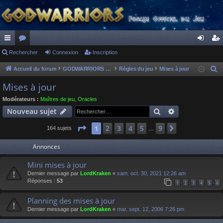
ac
Rechercher
or
Connexion
Inscription
on
ns
co
u
ne
cri
Accueil du forum
GODWARRIORS - LE JEU
Règles du jeu
Mises à jour
R
e
ur
m
xi
pti
Mises à jour
c
ci
s
on
on
Modérateurs :
Maîtres de jeu
,
Oracles
h
Rechercher
Recherche av
Nouveau sujet
s
e
r
Page
1
sur
9
2
3
4
5
9
1
Suivant
164 sujets
…
c
Annonces
h
e
Mini mises à jour
r
Dernier message par
LordKraken
«
sam. oct. 30, 2021 12:26 am
Réponses :
53
1
2
3
4
5
6
Planning des mises à jour
Dernier message par
LordKraken
«
mar. sept. 12, 2006 7:26 pm