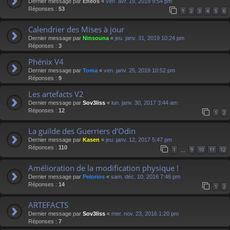
Dernier message par
Eneos
«
ven. avr. 19, 2019 9:54 pm
Réponses :
53
1
2
3
4
5
6
Calendrier des Mises à jour
Dernier message par
Ninsouna
«
jeu. janv. 31, 2019 10:24 pm
Réponses :
3
Phénix V4
Dernier message par
Toma
«
ven. janv. 25, 2019 10:52 pm
Réponses :
9
Les artefacts V2
Dernier message par
Sov3liss
«
lun. janv. 30, 2017 3:44 am
Réponses :
12
1
2
La guilde des Guerriers d'Odin
Dernier message par
Kasen
«
jeu. janv. 12, 2017 5:47 pm
Réponses :
110
1
9
10
11
12
…
Amélioration de la modification physique !
Dernier message par
Pelorios
«
sam. déc. 10, 2016 7:46 pm
Réponses :
14
1
2
ARTEFACTS
Dernier message par
Sov3liss
«
mer. nov. 23, 2016 1:20 pm
Réponses :
7