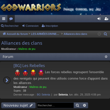
ac
Rechercher
or
Connexion
Inscription
on
ns
co
u
ne
cri
Accueil du forum
LES ARMÉES DIVINES - FORUMS DE CLAN
Alliances des clans
R
e
ur
m
xi
pti
Alliances des clans
c
ci
s
on
on
Modérateur :
Maîtres de jeu
h
s
e
Forum
r
[BG] Les Rebelles
c
h
Les forces rebelles regroupent l'ensemble
e
des renégats qui peuvent être utilisés comme force d'appoint dans
r
les alliances.
Modérateur :
Maîtres de jeu
Sujets :
33
Dernier message :
BG Selenia
par
Selenia
, lun. déc. 29, 2025 4:06 pm
Rechercher
Recherche av
Nouveau sujet