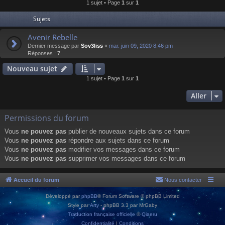
1 sujet • Page
1
sur
1
Sujets
Avenir Rebelle
Dernier message par
Sov3liss
«
mar. juin 09, 2020 8:46 pm
Réponses :
7
Nouveau sujet
1 sujet • Page
1
sur
1
Aller
Permissions du forum
Vous
ne pouvez pas
publier de nouveaux sujets dans ce forum
Vous
ne pouvez pas
répondre aux sujets dans ce forum
Vous
ne pouvez pas
modifier vos messages dans ce forum
Vous
ne pouvez pas
supprimer vos messages dans ce forum
Accueil du forum
Nous contacter
Développé par
phpBB
® Forum Software © phpBB Limited
Style par
Arty
- phpBB 3.3 par MrGaby
Traduction française officielle
©
Qiaeru
Confidentialité
|
Conditions