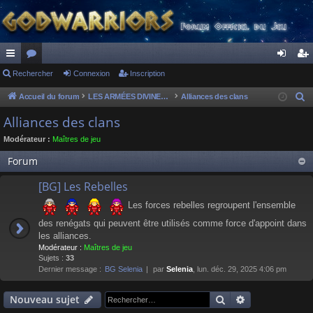
ac
Rechercher
or
Connexion
Inscription
on
ns
co
u
ne
cri
Accueil du forum
LES ARMÉES DIVINES - FORUMS DE CLAN
Alliances des clans
R
e
ur
m
xi
pti
Alliances des clans
c
ci
s
on
on
Modérateur :
Maîtres de jeu
h
s
e
Forum
r
[BG] Les Rebelles
c
h
Les forces rebelles regroupent l'ensemble
e
des renégats qui peuvent être utilisés comme force d'appoint dans
r
les alliances.
Modérateur :
Maîtres de jeu
Sujets :
33
Dernier message :
BG Selenia
par
Selenia
, lun. déc. 29, 2025 4:06 pm
Rechercher
Recherche av
Nouveau sujet