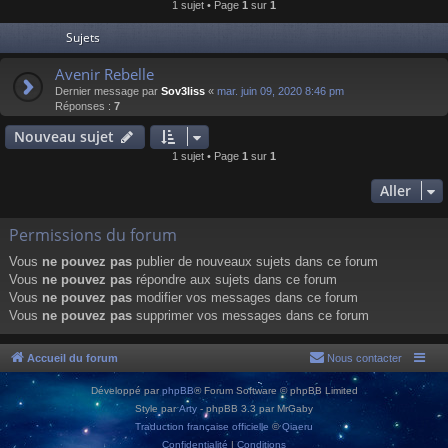
1 sujet • Page
1
sur
1
Sujets
Avenir Rebelle
Dernier message par
Sov3liss
«
mar. juin 09, 2020 8:46 pm
Réponses :
7
Nouveau sujet
1 sujet • Page
1
sur
1
Aller
Permissions du forum
Vous
ne pouvez pas
publier de nouveaux sujets dans ce forum
Vous
ne pouvez pas
répondre aux sujets dans ce forum
Vous
ne pouvez pas
modifier vos messages dans ce forum
Vous
ne pouvez pas
supprimer vos messages dans ce forum
Accueil du forum
Nous contacter
Développé par
phpBB
® Forum Software © phpBB Limited
Style par
Arty
- phpBB 3.3 par MrGaby
Traduction française officielle
©
Qiaeru
Confidentialité
|
Conditions