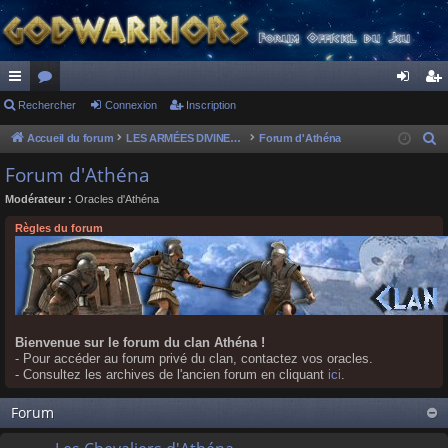
ac
Rechercher
or
Connexion
Inscription
on
ns
co
u
ne
cri
Accueil du forum
LES ARMÉES DIVINES - FORUMS DE CLAN
Forum d'Athéna
R
e
ur
m
xi
pti
Forum d'Athéna
c
ci
s
on
on
Modérateur :
Oracles d'Athéna
h
s
e
Règles du forum
r
c
h
e
r
Bienvenue sur le forum du clan Athéna !
- Pour accéder au forum privé du clan, contactez vos oracles.
- Consultez les archives de l'ancien forum en cliquant
ici
.
Forum