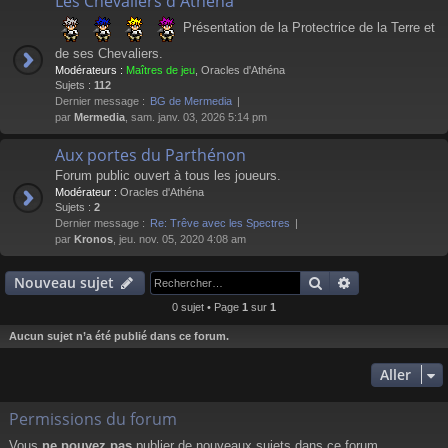
Les Chevaliers d'Athéna
Présentation de la Protectrice de la Terre et
de ses Chevaliers.
Modérateurs :
Maîtres de jeu
,
Oracles d'Athéna
Sujets :
112
Dernier message :
BG de Mermedia
par
Mermedia
, sam. janv. 03, 2026 5:14 pm
Aux portes du Parthénon
Forum public ouvert à tous les joueurs.
Modérateur :
Oracles d'Athéna
Sujets :
2
Dernier message :
Re: Trêve avec les Spectres
par
Kronos
, jeu. nov. 05, 2020 4:08 am
Rechercher
Recherche av
Nouveau sujet
0 sujet • Page
1
sur
1
Aucun sujet n’a été publié dans ce forum.
Aller
Permissions du forum
Vous
ne pouvez pas
publier de nouveaux sujets dans ce forum