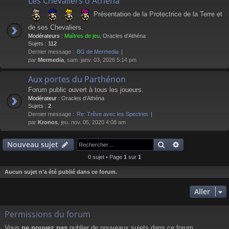
Les Chevaliers d'Athéna
Présentation de la Protectrice de la Terre et
de ses Chevaliers.
Modérateurs :
Maîtres de jeu
,
Oracles d'Athéna
Sujets :
112
Dernier message :
BG de Mermedia
par
Mermedia
, sam. janv. 03, 2026 5:14 pm
Aux portes du Parthénon
Forum public ouvert à tous les joueurs.
Modérateur :
Oracles d'Athéna
Sujets :
2
Dernier message :
Re: Trêve avec les Spectres
par
Kronos
, jeu. nov. 05, 2020 4:08 am
Rechercher
Recherche av
Nouveau sujet
0 sujet • Page
1
sur
1
Aucun sujet n’a été publié dans ce forum.
Aller
Permissions du forum
Vous
ne pouvez pas
publier de nouveaux sujets dans ce forum