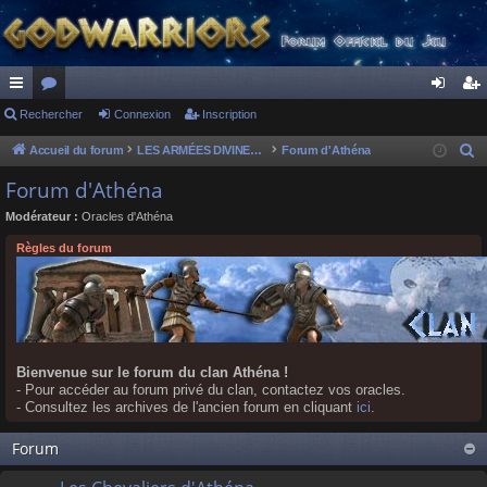
ac
Rechercher
or
Connexion
Inscription
on
ns
co
u
ne
cri
Accueil du forum
LES ARMÉES DIVINES - FORUMS DE CLAN
Forum d'Athéna
R
e
ur
m
xi
pti
Forum d'Athéna
c
ci
s
on
on
Modérateur :
Oracles d'Athéna
h
s
e
Règles du forum
r
c
h
e
r
Bienvenue sur le forum du clan Athéna !
- Pour accéder au forum privé du clan, contactez vos oracles.
- Consultez les archives de l'ancien forum en cliquant
ici
.
Forum