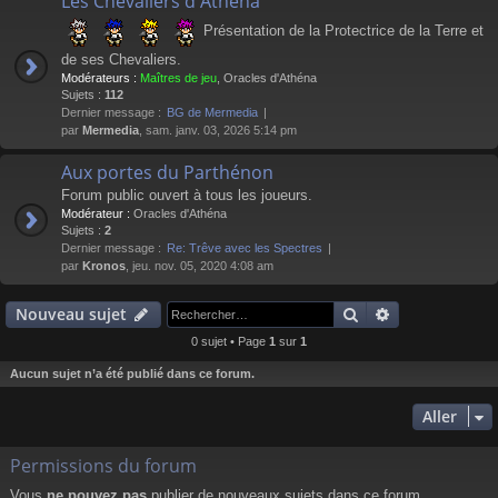
Les Chevaliers d'Athéna
Présentation de la Protectrice de la Terre et
de ses Chevaliers.
Modérateurs :
Maîtres de jeu
,
Oracles d'Athéna
Sujets :
112
Dernier message :
BG de Mermedia
par
Mermedia
, sam. janv. 03, 2026 5:14 pm
Aux portes du Parthénon
Forum public ouvert à tous les joueurs.
Modérateur :
Oracles d'Athéna
Sujets :
2
Dernier message :
Re: Trêve avec les Spectres
par
Kronos
, jeu. nov. 05, 2020 4:08 am
Rechercher
Recherche av
Nouveau sujet
0 sujet • Page
1
sur
1
Aucun sujet n’a été publié dans ce forum.
Aller
Permissions du forum
Vous
ne pouvez pas
publier de nouveaux sujets dans ce forum