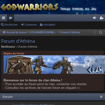
ac
Rechercher
or
Connexion
Inscription
on
ns
co
u
ne
cri
Accueil du forum
LES ARMÉES DIVINES - FORUMS DE CLAN
Forum d'Athéna
R
e
ur
m
xi
pti
Forum d'Athéna
c
ci
s
on
on
Modérateur :
Oracles d'Athéna
h
s
e
Règles du forum
r
c
h
e
r
Bienvenue sur le forum du clan Athéna !
- Pour accéder au forum privé du clan, contactez vos oracles.
- Consultez les archives de l'ancien forum en cliquant
ici
.
Forum