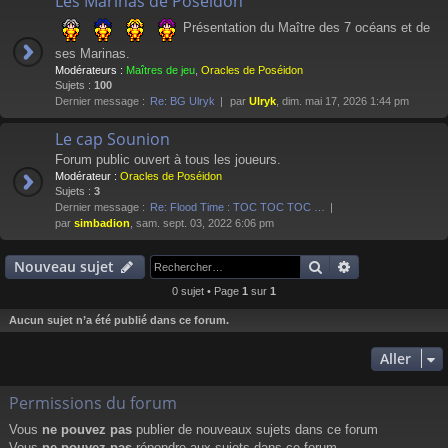
Les Marinas de Poséidon
Présentation du Maître des 7 océans et de
ses Marinas.
Modérateurs :
Maîtres de jeu
,
Oracles de Poséidon
Sujets :
100
Dernier message :
Re: BG Ulryk
par
Ulryk
, dim. mai 17, 2026 1:44 pm
Le cap Sounion
Forum public ouvert à tous les joueurs.
Modérateur :
Oracles de Poséidon
Sujets :
3
Dernier message :
Re: Flood Time : TOC TOC TOC …
par
simbadion
, sam. sept. 03, 2022 6:06 pm
Rechercher
Recherche av
Nouveau sujet
0 sujet • Page
1
sur
1
Aucun sujet n’a été publié dans ce forum.
Aller
Permissions du forum
Vous
ne pouvez pas
publier de nouveaux sujets dans ce forum
Vous
ne pouvez pas
répondre aux sujets dans ce forum