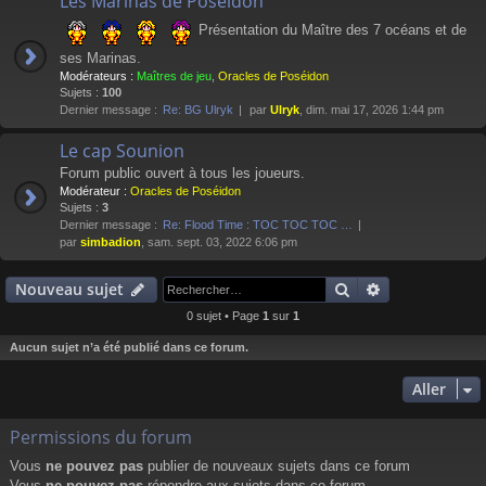
Les Marinas de Poséidon
Présentation du Maître des 7 océans et de
ses Marinas.
Modérateurs :
Maîtres de jeu
,
Oracles de Poséidon
Sujets :
100
Dernier message :
Re: BG Ulryk
par
Ulryk
, dim. mai 17, 2026 1:44 pm
Le cap Sounion
Forum public ouvert à tous les joueurs.
Modérateur :
Oracles de Poséidon
Sujets :
3
Dernier message :
Re: Flood Time : TOC TOC TOC …
par
simbadion
, sam. sept. 03, 2022 6:06 pm
Rechercher
Recherche av
Nouveau sujet
0 sujet • Page
1
sur
1
Aucun sujet n’a été publié dans ce forum.
Aller
Permissions du forum
Vous
ne pouvez pas
publier de nouveaux sujets dans ce forum
Vous
ne pouvez pas
répondre aux sujets dans ce forum