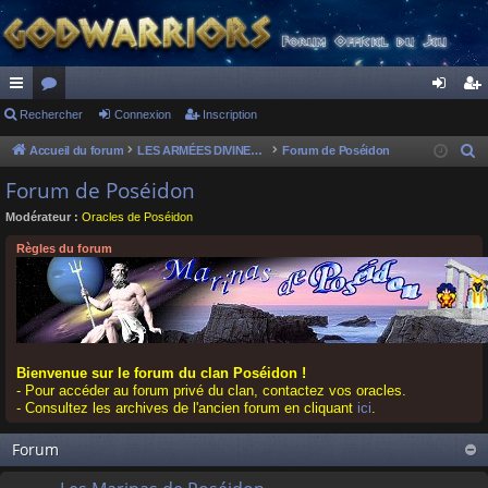
ac
Rechercher
or
Connexion
Inscription
on
ns
co
u
ne
cri
Accueil du forum
LES ARMÉES DIVINES - FORUMS DE CLAN
Forum de Poséidon
R
e
ur
m
xi
pti
Forum de Poséidon
c
ci
s
on
on
Modérateur :
Oracles de Poséidon
h
s
e
Règles du forum
r
c
h
e
r
Bienvenue sur le forum du clan Poséidon !
- Pour accéder au forum privé du clan, contactez vos oracles.
- Consultez les archives de l'ancien forum en cliquant
ici
.
Forum