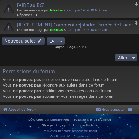
[AIDE au BG]
Dernier message par
Nikiolas
«
sam. juin 19, 2010 9:00 am
Réponses :
1
[RECRUTEMENT] Comment rejoindre l'armée de Hadès ?
Dernier message par
Nikiolas
«
sam. juin 19, 2010 8:44 am
Nouveau sujet
2 sujets • Page
1
sur
1
Aller
Permissions du forum
Vous
ne pouvez pas
publier de nouveaux sujets dans ce forum
Vous
ne pouvez pas
répondre aux sujets dans ce forum
Vous
ne pouvez pas
modifier vos messages dans ce forum
Vous
ne pouvez pas
supprimer vos messages dans ce forum
Accueil du forum
Nous contacter
Développé par
phpBB
® Forum Software © phpBB Limited
Style par
Arty
- phpBB 3.3 par MrGaby
Traduction française officielle
©
Qiaeru
Confidentialité
|
Conditions