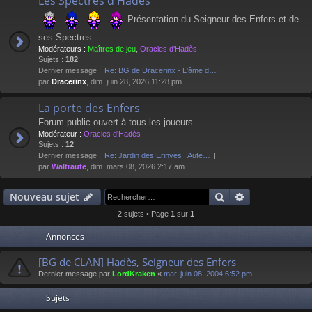
Les Spectres d'Hadès
Présentation du Seigneur des Enfers et de
ses Spectres.
Modérateurs :
Maîtres de jeu
,
Oracles d'Hadès
Sujets :
182
Dernier message :
Re: BG de Dracerinx - L'âme d…
par
Dracerinx
, dim. juin 28, 2026 11:28 pm
La porte des Enfers
Forum public ouvert à tous les joueurs.
Modérateur :
Oracles d'Hadès
Sujets :
12
Dernier message :
Re: Jardin des Erinyes : Aute…
par
Waltraute
, dim. mars 08, 2026 2:17 am
Rechercher
Recherche av
Nouveau sujet
2 sujets • Page
1
sur
1
Annonces
[BG de CLAN] Hadès, Seigneur des Enfers
Dernier message par
LordKraken
«
mar. juin 08, 2004 6:52 pm
Sujets