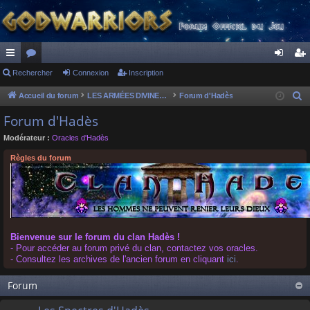
ac
Rechercher
or
Connexion
Inscription
on
ns
co
u
ne
cri
Accueil du forum
LES ARMÉES DIVINES - FORUMS DE CLAN
Forum d'Hadès
R
e
ur
m
xi
pti
Forum d'Hadès
c
ci
s
on
on
Modérateur :
Oracles d'Hadès
h
s
e
Règles du forum
r
c
h
e
r
Bienvenue sur le forum du clan Hadès !
- Pour accéder au forum privé du clan, contactez vos oracles.
- Consultez les archives de l'ancien forum en cliquant
ici
.
Forum