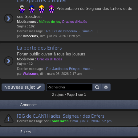
Les Spectres d'Hadès
Présentation du Seigneur des Enfers et de
ses Spectres.
Modérateurs :
Maîtres de jeu
,
Oracles d'Hadès
Sujets :
182
Dernier message :
Re: BG de Dracerinx - L'âme d…
par
Dracerinx
, dim. juin 28, 2026 11:28 pm
La porte des Enfers
Forum public ouvert à tous les joueurs.
Modérateur :
Oracles d'Hadès
Sujets :
12
Dernier message :
Re: Jardin des Erinyes : Aute…
par
Waltraute
, dim. mars 08, 2026 2:17 am
Rechercher
Recherche av
Nouveau sujet
2 sujets • Page
1
sur
1
Annonces
[BG de CLAN] Hadès, Seigneur des Enfers
Dernier message par
LordKraken
«
mar. juin 08, 2004 6:52 pm
Sujets