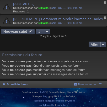
[AIDE au BG]
Dernier message par
Nikiolas
«
sam. juin 19, 2010 9:00 am
Réponses :
1
[RECRUTEMENT] Comment rejoindre l'armée de Hadès ?
Dernier message par
Nikiolas
«
sam. juin 19, 2010 8:44 am
Nouveau sujet
2 sujets • Page
1
sur
1
Aller
Permissions du forum
Vous
ne pouvez pas
publier de nouveaux sujets dans ce forum
Vous
ne pouvez pas
répondre aux sujets dans ce forum
Vous
ne pouvez pas
modifier vos messages dans ce forum
Vous
ne pouvez pas
supprimer vos messages dans ce forum
Accueil du forum
Nous contacter
Développé par
phpBB
® Forum Software © phpBB Limited
Style par
Arty
- phpBB 3.3 par MrGaby
Traduction française officielle
©
Qiaeru
Confidentialité
|
Conditions