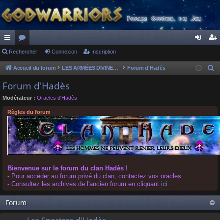
ac
Rechercher
or
Connexion
Inscription
on
ns
co
u
ne
cri
Accueil du forum
LES ARMÉES DIVINES - FORUMS DE CLAN
Forum d'Hadès
R
e
ur
m
xi
pti
Forum d'Hadès
c
ci
s
on
on
Modérateur :
Oracles d'Hadès
h
s
e
Règles du forum
r
c
h
e
r
Bienvenue sur le forum du clan Hadès !
- Pour accéder au forum privé du clan, contactez vos oracles.
- Consultez les archives de l'ancien forum en cliquant
ici
.
Forum