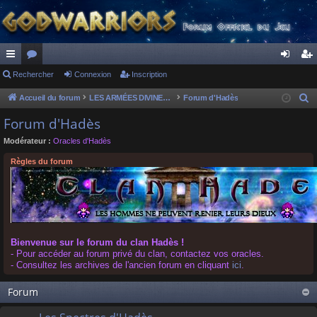
ac
Rechercher
or
Connexion
Inscription
on
ns
co
u
ne
cri
Accueil du forum
LES ARMÉES DIVINES - FORUMS DE CLAN
Forum d'Hadès
R
e
ur
m
xi
pti
Forum d'Hadès
c
ci
s
on
on
Modérateur :
Oracles d'Hadès
h
s
e
Règles du forum
r
c
h
e
r
Bienvenue sur le forum du clan Hadès !
- Pour accéder au forum privé du clan, contactez vos oracles.
- Consultez les archives de l'ancien forum en cliquant
ici
.
Forum