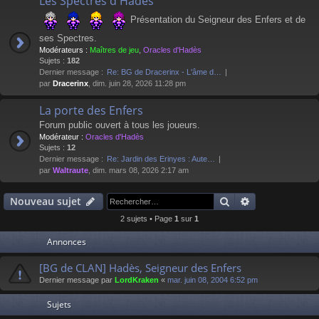
Les Spectres d'Hadès
Présentation du Seigneur des Enfers et de
ses Spectres.
Modérateurs :
Maîtres de jeu
,
Oracles d'Hadès
Sujets :
182
Dernier message :
Re: BG de Dracerinx - L'âme d…
par
Dracerinx
, dim. juin 28, 2026 11:28 pm
La porte des Enfers
Forum public ouvert à tous les joueurs.
Modérateur :
Oracles d'Hadès
Sujets :
12
Dernier message :
Re: Jardin des Erinyes : Aute…
par
Waltraute
, dim. mars 08, 2026 2:17 am
Rechercher
Recherche av
Nouveau sujet
2 sujets • Page
1
sur
1
Annonces
[BG de CLAN] Hadès, Seigneur des Enfers
Dernier message par
LordKraken
«
mar. juin 08, 2004 6:52 pm
Sujets