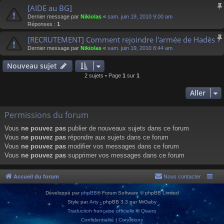
[AIDE au BG]
Dernier message par
Nikiolas
«
sam. juin 19, 2010 9:00 am
Réponses :
1
[RECRUTEMENT] Comment rejoindre l'armée de Hadès ?
Dernier message par
Nikiolas
«
sam. juin 19, 2010 8:44 am
Nouveau sujet
2 sujets • Page
1
sur
1
Aller
Permissions du forum
Vous
ne pouvez pas
publier de nouveaux sujets dans ce forum
Vous
ne pouvez pas
répondre aux sujets dans ce forum
Vous
ne pouvez pas
modifier vos messages dans ce forum
Vous
ne pouvez pas
supprimer vos messages dans ce forum
Accueil du forum
Nous contacter
Développé par
phpBB
® Forum Software © phpBB Limited
Style par
Arty
- phpBB 3.3 par MrGaby
Traduction française officielle
©
Qiaeru
Confidentialité
|
Conditions