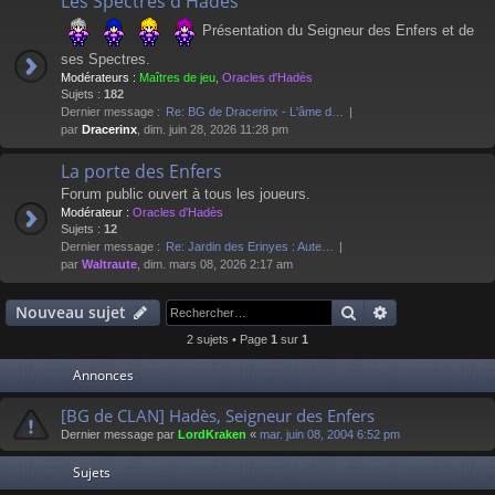
Les Spectres d'Hadès
Présentation du Seigneur des Enfers et de
ses Spectres.
Modérateurs :
Maîtres de jeu
,
Oracles d'Hadès
Sujets :
182
Dernier message :
Re: BG de Dracerinx - L'âme d…
par
Dracerinx
, dim. juin 28, 2026 11:28 pm
La porte des Enfers
Forum public ouvert à tous les joueurs.
Modérateur :
Oracles d'Hadès
Sujets :
12
Dernier message :
Re: Jardin des Erinyes : Aute…
par
Waltraute
, dim. mars 08, 2026 2:17 am
Rechercher
Recherche av
Nouveau sujet
2 sujets • Page
1
sur
1
Annonces
[BG de CLAN] Hadès, Seigneur des Enfers
Dernier message par
LordKraken
«
mar. juin 08, 2004 6:52 pm
Sujets