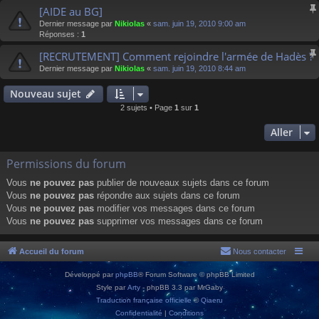
[AIDE au BG]
Dernier message par
Nikiolas
«
sam. juin 19, 2010 9:00 am
Réponses :
1
[RECRUTEMENT] Comment rejoindre l'armée de Hadès ?
Dernier message par
Nikiolas
«
sam. juin 19, 2010 8:44 am
Nouveau sujet
2 sujets • Page
1
sur
1
Aller
Permissions du forum
Vous
ne pouvez pas
publier de nouveaux sujets dans ce forum
Vous
ne pouvez pas
répondre aux sujets dans ce forum
Vous
ne pouvez pas
modifier vos messages dans ce forum
Vous
ne pouvez pas
supprimer vos messages dans ce forum
Accueil du forum
Nous contacter
Développé par
phpBB
® Forum Software © phpBB Limited
Style par
Arty
- phpBB 3.3 par MrGaby
Traduction française officielle
©
Qiaeru
Confidentialité
|
Conditions