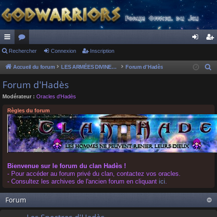
ac
Rechercher
or
Connexion
Inscription
on
ns
co
u
ne
cri
Accueil du forum
LES ARMÉES DIVINES - FORUMS DE CLAN
Forum d'Hadès
R
e
ur
m
xi
pti
Forum d'Hadès
c
ci
s
on
on
Modérateur :
Oracles d'Hadès
h
s
e
Règles du forum
r
c
h
e
r
Bienvenue sur le forum du clan Hadès !
- Pour accéder au forum privé du clan, contactez vos oracles.
- Consultez les archives de l'ancien forum en cliquant
ici
.
Forum