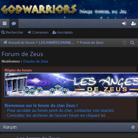
ac
Rechercher
or
Connexion
Inscription
on
ns
co
u
ne
cri
Accueil du forum
LES ARMÉES DIVINES - FORUMS DE CLAN
Forum de Zeus
R
e
ur
m
xi
pti
Forum de Zeus
c
ci
s
on
on
Modérateur :
Oracles de Zeus
h
s
e
Règles du forum
r
c
h
e
r
Bienvenue sur le forum du clan Zeus !
- Pour accéder au forum privé du clan, contactez vos oracles.
- Consultez les archives de l'ancien forum en cliquant
ici
.
Forum