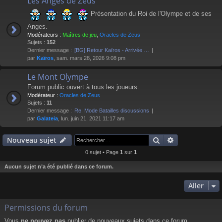
Les Anges de Zeus
Présentation du Roi de l'Olympe et de ses
Anges.
Modérateurs :
Maîtres de jeu
,
Oracles de Zeus
Sujets :
152
Dernier message :
[BG] Retour Kaïros - Arrivée …
par
Kaïros
, sam. mars 28, 2026 9:08 pm
Le Mont Olympe
Forum public ouvert à tous les joueurs.
Modérateur :
Oracles de Zeus
Sujets :
11
Dernier message :
Re: Mode Batailles discussions
par
Galateia
, lun. juin 21, 2021 11:17 am
Rechercher
Recherche av
Nouveau sujet
0 sujet • Page
1
sur
1
Aucun sujet n’a été publié dans ce forum.
Aller
Permissions du forum
Vous
ne pouvez pas
publier de nouveaux sujets dans ce forum