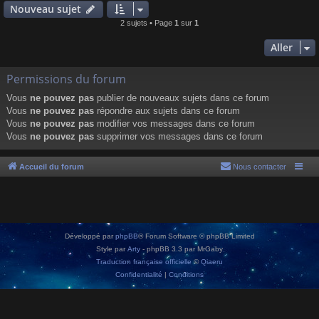
Nouveau sujet
2 sujets • Page
1
sur
1
Aller
Permissions du forum
Vous
ne pouvez pas
publier de nouveaux sujets dans ce forum
Vous
ne pouvez pas
répondre aux sujets dans ce forum
Vous
ne pouvez pas
modifier vos messages dans ce forum
Vous
ne pouvez pas
supprimer vos messages dans ce forum
Accueil du forum
Nous contacter
Développé par
phpBB
® Forum Software © phpBB Limited
Style par
Arty
- phpBB 3.3 par MrGaby
Traduction française officielle
©
Qiaeru
Confidentialité
|
Conditions