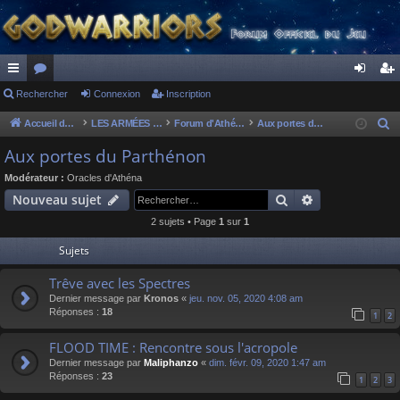
ac
Rechercher
or
Connexion
Inscription
on
ns
co
u
ne
cri
Accueil du forum
LES ARMÉES DIVINES - FORUMS DE CLAN
Forum d'Athéna
Aux portes du Parthénon
R
e
ur
m
xi
pti
Aux portes du Parthénon
c
ci
s
on
on
Modérateur :
Oracles d'Athéna
h
Rechercher
Recherche av
Nouveau sujet
s
e
2 sujets • Page
1
sur
1
r
c
Sujets
h
Trêve avec les Spectres
e
Dernier message par
Kronos
«
jeu. nov. 05, 2020 4:08 am
r
Réponses :
18
1
2
FLOOD TIME : Rencontre sous l'acropole
Dernier message par
Maliphanzo
«
dim. févr. 09, 2020 1:47 am
Réponses :
23
1
2
3