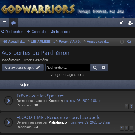
ac
Rechercher
or
Connexion
Inscription
on
ns
co
u
ne
cri
Accueil du forum
LES ARMÉES DIVINES - FORUMS DE CLAN
Forum d'Athéna
Aux portes du Parthénon
R
e
ur
m
xi
pti
Aux portes du Parthénon
c
ci
s
on
on
Modérateur :
Oracles d'Athéna
h
Rechercher
Recherche av
Nouveau sujet
s
e
2 sujets • Page
1
sur
1
r
c
Sujets
h
Trêve avec les Spectres
e
Dernier message par
Kronos
«
jeu. nov. 05, 2020 4:08 am
r
Réponses :
18
1
2
FLOOD TIME : Rencontre sous l'acropole
Dernier message par
Maliphanzo
«
dim. févr. 09, 2020 1:47 am
Réponses :
23
1
2
3