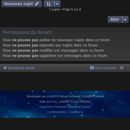
Nouveau sujet
2 sujets • Page
1
sur
1
Aller
Permissions du forum
Vous
ne pouvez pas
publier de nouveaux sujets dans ce forum
Vous
ne pouvez pas
répondre aux sujets dans ce forum
Vous
ne pouvez pas
modifier vos messages dans ce forum
Vous
ne pouvez pas
supprimer vos messages dans ce forum
Accueil du forum
Nous contacter
Développé par
phpBB
® Forum Software © phpBB Limited
Style par
Arty
- phpBB 3.3 par MrGaby
Traduction française officielle
©
Qiaeru
Confidentialité
|
Conditions