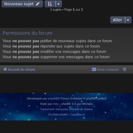
Nouveau sujet
2 sujets • Page
1
sur
1
Aller
Permissions du forum
Vous
ne pouvez pas
publier de nouveaux sujets dans ce forum
Vous
ne pouvez pas
répondre aux sujets dans ce forum
Vous
ne pouvez pas
modifier vos messages dans ce forum
Vous
ne pouvez pas
supprimer vos messages dans ce forum
Accueil du forum
Nous contacter
Développé par
phpBB
® Forum Software © phpBB Limited
Style par
Arty
- phpBB 3.3 par MrGaby
Traduction française officielle
©
Qiaeru
Confidentialité
|
Conditions