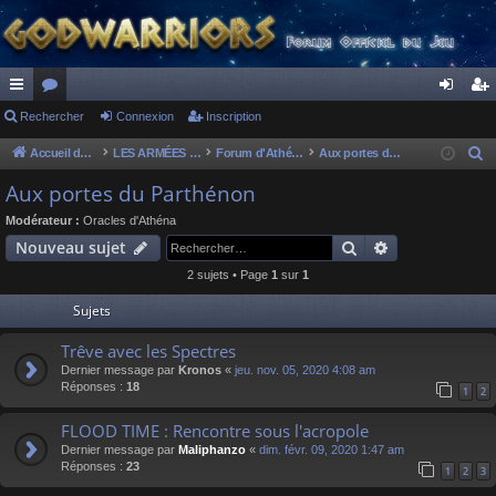
ac
Rechercher
or
Connexion
Inscription
on
ns
co
u
ne
cri
Accueil du forum
LES ARMÉES DIVINES - FORUMS DE CLAN
Forum d'Athéna
Aux portes du Parthénon
R
e
ur
m
xi
pti
Aux portes du Parthénon
c
ci
s
on
on
Modérateur :
Oracles d'Athéna
h
Rechercher
Recherche av
Nouveau sujet
s
e
2 sujets • Page
1
sur
1
r
c
Sujets
h
Trêve avec les Spectres
e
Dernier message par
Kronos
«
jeu. nov. 05, 2020 4:08 am
r
Réponses :
18
1
2
FLOOD TIME : Rencontre sous l'acropole
Dernier message par
Maliphanzo
«
dim. févr. 09, 2020 1:47 am
Réponses :
23
1
2
3