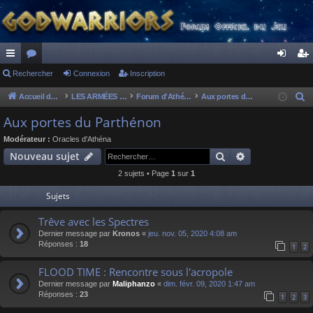
ac
Rechercher
or
Connexion
Inscription
on
ns
co
u
ne
cri
Accueil du forum
LES ARMÉES DIVINES - FORUMS DE CLAN
Forum d'Athéna
Aux portes du Parthénon
R
e
ur
m
xi
pti
Aux portes du Parthénon
c
ci
s
on
on
Modérateur :
Oracles d'Athéna
h
Rechercher
Recherche av
Nouveau sujet
s
e
2 sujets • Page
1
sur
1
r
c
Sujets
h
Trêve avec les Spectres
e
Dernier message par
Kronos
«
jeu. nov. 05, 2020 4:08 am
r
Réponses :
18
1
2
FLOOD TIME : Rencontre sous l'acropole
Dernier message par
Maliphanzo
«
dim. févr. 09, 2020 1:47 am
Réponses :
23
1
2
3