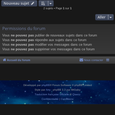
Nouveau sujet
2 sujets • Page
1
sur
1
Aller
Permissions du forum
Vous
ne pouvez pas
publier de nouveaux sujets dans ce forum
Vous
ne pouvez pas
répondre aux sujets dans ce forum
Vous
ne pouvez pas
modifier vos messages dans ce forum
Vous
ne pouvez pas
supprimer vos messages dans ce forum
Accueil du forum
Nous contacter
Développé par
phpBB
® Forum Software © phpBB Limited
Style par
Arty
- phpBB 3.3 par MrGaby
Traduction française officielle
©
Qiaeru
Confidentialité
|
Conditions