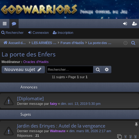
ac
Rechercher
or
Connexion
Inscription
on
ns
co
u
ne
cri
Accueil du forum
LES ARMÉES DIVINES - FORUMS DE CLAN
Forum d'Hadès
La porte des Enfers
R
e
ur
m
xi
pti
La porte des Enfers
c
ci
s
on
on
Modérateur :
Oracles d'Hadès
h
Rechercher
Recherche av
Nouveau sujet
s
e
11 sujets • Page
1
sur
1
r
c
Annonces
h
[Diplomatie]
e
Dernier message par
fairy
«
dim. oct. 13, 2019 5:30 pm
r
Sujets
Jardin des Erinyes : Autel de la vengeance
Dernier message par
Waltraute
«
dim. mars 08, 2026 2:17 am
Réponses :
21
1
2
3