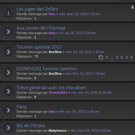
Les juges des Enfers
Dernier message par
fairy
«
sam. janv. 25, 2020 7:33 pm
Réponses :
1
Aux portes de l'Olympe
Dernier message par
fairy
«
lun. juil. 26, 2021 4:29 pm
Réponses :
3
Tournoi spectral 2021
Dernier message par
Sov3liss
«
sam. juil. 03, 2021 2:36 pm
Réponses :
73
1
5
6
7
8
…
[SONDAGE] Tournoi spectres
Dernier message par
Sov3liss
«
mer. févr. 10, 2021 7:05 pm
Réponses :
6
Trêve générale avec les chevaliers
Dernier message par
Theodoklès
«
mer. nov. 04, 2020 11:34 pm
Réponses :
8
Fairy
Dernier message par
fairy
«
dim. avr. 05, 2020 11:08 pm
Réponses :
1
BG de l'Ordre
Dernier message par
Maliphanzo
«
dim. mars 08, 2020 5:48 pm