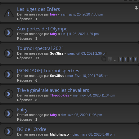
Les juges des Enfers
Dernier message par
fairy
«
sam. janv. 25, 2020 7:33 pm
Réponses :
1
Aux portes de l'Olympe
Dernier message par
fairy
«
lun. juil. 26, 2021 4:29 pm
Réponses :
3
Tournoi spectral 2021
Dernier message par
Sov3liss
«
sam. juil. 03, 2021 2:36 pm
Réponses :
73
1
5
6
7
8
…
[SONDAGE] Tournoi spectres
Dernier message par
Sov3liss
«
mer. févr. 10, 2021 7:05 pm
Réponses :
6
Trêve générale avec les chevaliers
Dernier message par
Theodoklès
«
mer. nov. 04, 2020 11:34 pm
Réponses :
8
Fairy
Dernier message par
fairy
«
dim. avr. 05, 2020 11:08 pm
Réponses :
1
BG de l'Ordre
Dernier message par
Maliphanzo
«
dim. mars 08, 2020 5:48 pm