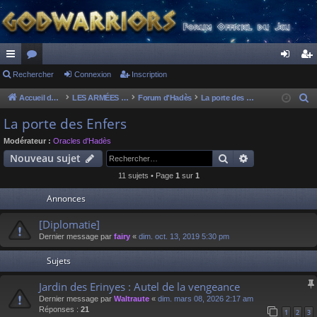
ac
Rechercher
or
Connexion
Inscription
on
ns
co
u
ne
cri
Accueil du forum
LES ARMÉES DIVINES - FORUMS DE CLAN
Forum d'Hadès
La porte des Enfers
R
e
ur
m
xi
pti
La porte des Enfers
c
ci
s
on
on
Modérateur :
Oracles d'Hadès
h
Rechercher
Recherche av
Nouveau sujet
s
e
11 sujets • Page
1
sur
1
r
c
Annonces
h
[Diplomatie]
e
Dernier message par
fairy
«
dim. oct. 13, 2019 5:30 pm
r
Sujets
Jardin des Erinyes : Autel de la vengeance
Dernier message par
Waltraute
«
dim. mars 08, 2026 2:17 am
Réponses :
21
1
2
3