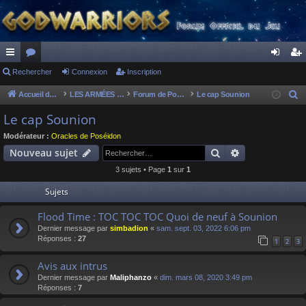
ac
Rechercher
or
Connexion
Inscription
on
ns
co
u
ne
cri
Accueil du forum
LES ARMÉES DIVINES - FORUMS DE CLAN
Forum de Poséidon
Le cap Sounion
R
e
ur
m
xi
pti
Le cap Sounion
c
ci
s
on
on
Modérateur :
Oracles de Poséidon
h
Rechercher
Recherche av
Nouveau sujet
s
e
3 sujets • Page
1
sur
1
r
c
Sujets
h
Flood Time : TOC TOC TOC Quoi de neuf à Sounion
e
Dernier message par
simbadion
«
sam. sept. 03, 2022 6:06 pm
r
Réponses :
27
1
2
3
Avis aux intrus
Dernier message par
Maliphanzo
«
dim. mars 08, 2020 3:49 pm
Réponses :
7