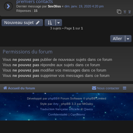
premiers contacts
Dernier message par
Sov3liss
«
dim. janv. 19, 2020 4:20 pm
Réponses :
15
1
2
Nouveau sujet
3 sujets • Page
1
sur
1
Aller
Permissions du forum
Vous
ne pouvez pas
publier de nouveaux sujets dans ce forum
Vous
ne pouvez pas
répondre aux sujets dans ce forum
Vous
ne pouvez pas
modifier vos messages dans ce forum
Vous
ne pouvez pas
supprimer vos messages dans ce forum
Accueil du forum
Nous contacter
Développé par
phpBB
® Forum Software © phpBB Limited
Style par
Arty
- phpBB 3.3 par MrGaby
Traduction française officielle
©
Qiaeru
Confidentialité
|
Conditions