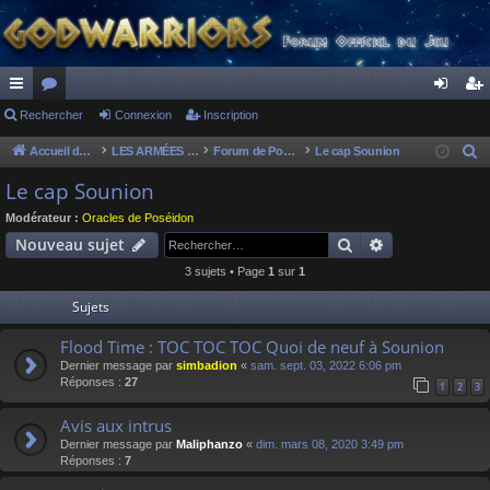
ac
Rechercher
or
Connexion
Inscription
on
ns
co
u
ne
cri
Accueil du forum
LES ARMÉES DIVINES - FORUMS DE CLAN
Forum de Poséidon
Le cap Sounion
R
e
ur
m
xi
pti
Le cap Sounion
c
ci
s
on
on
Modérateur :
Oracles de Poséidon
h
Rechercher
Recherche av
Nouveau sujet
s
e
3 sujets • Page
1
sur
1
r
c
Sujets
h
Flood Time : TOC TOC TOC Quoi de neuf à Sounion
e
Dernier message par
simbadion
«
sam. sept. 03, 2022 6:06 pm
r
Réponses :
27
1
2
3
Avis aux intrus
Dernier message par
Maliphanzo
«
dim. mars 08, 2020 3:49 pm
Réponses :
7