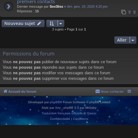
premiers contacts
Dernier message par
Sov3liss
«
dim. janv. 19, 2020 4:20 pm
Réponses :
15
1
2
Nouveau sujet
3 sujets • Page
1
sur
1
Aller
Permissions du forum
Vous
ne pouvez pas
publier de nouveaux sujets dans ce forum
Vous
ne pouvez pas
répondre aux sujets dans ce forum
Vous
ne pouvez pas
modifier vos messages dans ce forum
Vous
ne pouvez pas
supprimer vos messages dans ce forum
Accueil du forum
Nous contacter
Développé par
phpBB
® Forum Software © phpBB Limited
Style par
Arty
- phpBB 3.3 par MrGaby
Traduction française officielle
©
Qiaeru
Confidentialité
|
Conditions