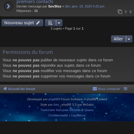
premiers contacts
Dernier message par
Sov3liss
«
dim. janv. 19, 2020 4:20 pm
Réponses :
15
1
2
Nouveau sujet
3 sujets • Page
1
sur
1
Aller
Permissions du forum
Vous
ne pouvez pas
publier de nouveaux sujets dans ce forum
Vous
ne pouvez pas
répondre aux sujets dans ce forum
Vous
ne pouvez pas
modifier vos messages dans ce forum
Vous
ne pouvez pas
supprimer vos messages dans ce forum
Accueil du forum
Nous contacter
Développé par
phpBB
® Forum Software © phpBB Limited
Style par
Arty
- phpBB 3.3 par MrGaby
Traduction française officielle
©
Qiaeru
Confidentialité
|
Conditions