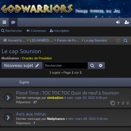
ac
Rechercher
or
Connexion
Inscription
on
ns
co
u
ne
cri
Accueil du forum
LES ARMÉES DIVINES - FORUMS DE CLAN
Forum de Poséidon
Le cap Sounion
R
e
ur
m
xi
pti
Le cap Sounion
c
ci
s
on
on
Modérateur :
Oracles de Poséidon
h
Rechercher
Recherche av
Nouveau sujet
s
e
3 sujets • Page
1
sur
1
r
c
Sujets
h
Flood Time : TOC TOC TOC Quoi de neuf à Sounion
e
Dernier message par
simbadion
«
sam. sept. 03, 2022 6:06 pm
r
Réponses :
27
1
2
3
Avis aux intrus
Dernier message par
Maliphanzo
«
dim. mars 08, 2020 3:49 pm
Réponses :
7