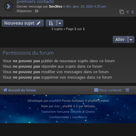
premiers contacts
Dernier message par
Sov3liss
«
dim. janv. 19, 2020 4:20 pm
Réponses :
15
1
2
Nouveau sujet
3 sujets • Page
1
sur
1
Aller
Permissions du forum
Vous
ne pouvez pas
publier de nouveaux sujets dans ce forum
Vous
ne pouvez pas
répondre aux sujets dans ce forum
Vous
ne pouvez pas
modifier vos messages dans ce forum
Vous
ne pouvez pas
supprimer vos messages dans ce forum
Accueil du forum
Nous contacter
Développé par
phpBB
® Forum Software © phpBB Limited
Style par
Arty
- phpBB 3.3 par MrGaby
Traduction française officielle
©
Qiaeru
Confidentialité
|
Conditions