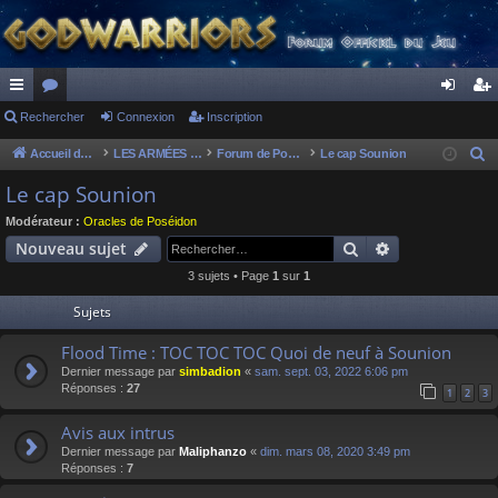
ac
Rechercher
or
Connexion
Inscription
on
ns
co
u
ne
cri
Accueil du forum
LES ARMÉES DIVINES - FORUMS DE CLAN
Forum de Poséidon
Le cap Sounion
R
e
ur
m
xi
pti
Le cap Sounion
c
ci
s
on
on
Modérateur :
Oracles de Poséidon
h
Rechercher
Recherche av
Nouveau sujet
s
e
3 sujets • Page
1
sur
1
r
c
Sujets
h
Flood Time : TOC TOC TOC Quoi de neuf à Sounion
e
Dernier message par
simbadion
«
sam. sept. 03, 2022 6:06 pm
r
Réponses :
27
1
2
3
Avis aux intrus
Dernier message par
Maliphanzo
«
dim. mars 08, 2020 3:49 pm
Réponses :
7