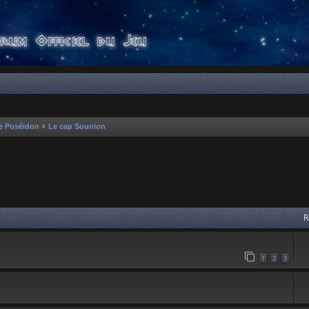
e Poséidon
Le cap Sounion
 avancée
R
1
2
3