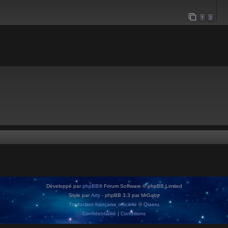
1
2
Développé par
phpBB
® Forum Software © phpBB Limited
Style par
Arty
- phpBB 3.3 par MrGaby
Traduction française officielle
©
Qiaeru
Confidentialité
|
Conditions