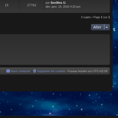
par
Sov3liss
15
27762
dim. janv. 19, 2020 4:20 pm
3 sujets • Page
1
sur
1
Aller
Nous contacter
Supprimer les cookies
Fuseau horaire sur
UTC+02:00