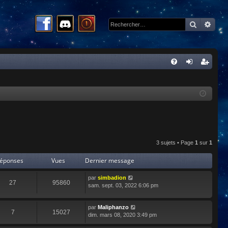
Recherc
Rech
R
FA
on
ns
Q
ne
cri
xi
pti
on
on
3 sujets • Page
1
sur
1
éponses
Vues
Dernier message
par
simbadion
27
95860
sam. sept. 03, 2022 6:06 pm
par
Maliphanzo
7
15027
dim. mars 08, 2020 3:49 pm