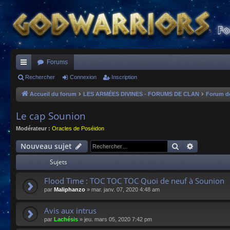
Forums
ac
Rechercher
Connexion
Inscription
co
Accueil du forum
LES ARMÉES DIVINES - FORUMS DE CLAN
Forum d
ur
Le cap Sounion
ci
Modérateur :
Oracles de Poséidon
s
Rechercher
Recherche
Nouveau sujet
Sujets
Flood Time : TOC TOC TOC Quoi de neuf à Sounion
par
Maliphanzo
»
mar. janv. 07, 2020 4:48 am
Avis aux intrus
par
Lachésis
»
jeu. mars 05, 2020 7:42 pm