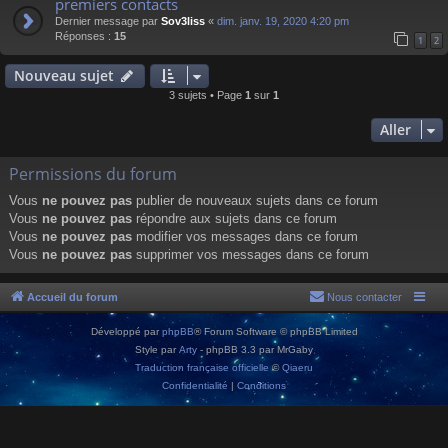
premiers contacts
Dernier message par
Sov3liss
«
dim. janv. 19, 2020 4:20 pm
Réponses :
15
1
2
Nouveau sujet
3 sujets • Page
1
sur
1
Aller
Permissions du forum
Vous
ne pouvez pas
publier de nouveaux sujets dans ce forum
Vous
ne pouvez pas
répondre aux sujets dans ce forum
Vous
ne pouvez pas
modifier vos messages dans ce forum
Vous
ne pouvez pas
supprimer vos messages dans ce forum
Accueil du forum
Nous contacter
Développé par
phpBB
® Forum Software © phpBB Limited
Style par
Arty
- phpBB 3.3 par MrGaby
Traduction française officielle
©
Qiaeru
Confidentialité
|
Conditions