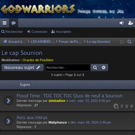
ac
Rechercher
or
Connexion
Inscription
on
ns
co
u
ne
cri
Accueil du forum
LES ARMÉES DIVINES - FORUMS DE CLAN
Forum de Poséidon
Le cap Sounion
R
e
ur
m
xi
pti
Le cap Sounion
c
ci
s
on
on
Modérateur :
Oracles de Poséidon
h
Rechercher
Recherche av
Nouveau sujet
s
e
3 sujets • Page
1
sur
1
r
c
Sujets
h
Flood Time : TOC TOC TOC Quoi de neuf à Sounion
e
Dernier message par
simbadion
«
sam. sept. 03, 2022 6:06 pm
r
Réponses :
27
1
2
3
Avis aux intrus
Dernier message par
Maliphanzo
«
dim. mars 08, 2020 3:49 pm
Réponses :
7