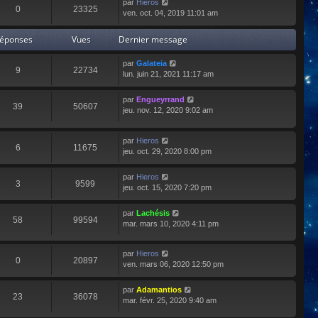
par
Hieros
0
23325
ven. oct. 04, 2019 11:01 am
éponses
Vues
Dernier message
par
Galateia
9
22734
lun. juin 21, 2021 11:17 am
par
Engueyrrand
39
50607
jeu. nov. 12, 2020 9:02 am
par
Hieros
6
11675
jeu. oct. 29, 2020 8:00 pm
par
Hieros
3
9599
jeu. oct. 15, 2020 7:20 pm
par
Lachésis
58
99594
mar. mars 10, 2020 4:11 pm
par
Hieros
0
20897
ven. mars 06, 2020 12:50 pm
par
Adamantios
23
36078
mar. févr. 25, 2020 9:40 am