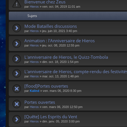
Bienvenue chez Zeus
par
Hieros
»
ven. oct. 04, 2019 11:01 am
Sujets
Mode Batailles discussions
par
Hieros
»
jeu. juin 10, 2021 3:40 pm
Animation : l'Anniversaire de Hieros
par
Hieros
»
jeu. oct. 08, 2020 12:55 pm
L'anniversaire de Hieros, le Quizz-Tombola
par
Hieros
»
dim. oct. 18, 2020 1:54 pm
L'anniversaire de Hieros, compte-rendu des festivité
par
Hieros
»
mar. oct. 13, 2020 1:48 pm
[flood]Portes ouvertes
par
Kalind
»
ven. mars 06, 2020 8:30 pm
Portes ouvertes
par
Hieros
»
ven. mars 06, 2020 12:50 pm
[Quête] Les Esprits du Vent
par
Hieros
»
dim. janv. 05, 2020 3:00 pm