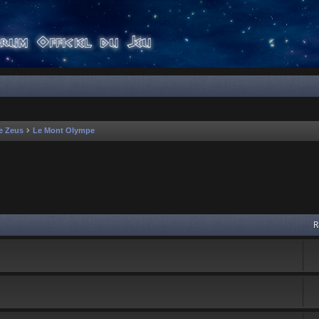
e Zeus
Le Mont Olympe
 avancée
R