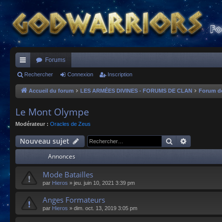
Forums
ac
Rechercher
Connexion
Inscription
co
Accueil du forum
LES ARMÉES DIVINES - FORUMS DE CLAN
Forum d
ur
Le Mont Olympe
ci
Modérateur :
Oracles de Zeus
s
Rechercher
Recherche
Nouveau sujet
Annonces
Mode Batailles
par
Hieros
»
jeu. juin 10, 2021 3:39 pm
Anges Formateurs
par
Hieros
»
dim. oct. 13, 2019 3:05 pm