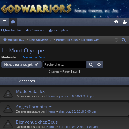
ac
Rechercher
or
Connexion
Inscription
on
ns
co
u
ne
cri
Accueil du forum
LES ARMÉES DIVINES - FORUMS DE CLAN
Forum de Zeus
Le Mont Olympe
R
e
ur
m
xi
pti
Le Mont Olympe
c
ci
s
on
on
Modérateur :
Oracles de Zeus
h
Rechercher
Recherche av
Nouveau sujet
s
e
8 sujets • Page
1
sur
1
r
c
Annonces
h
Mode Batailles
e
Dernier message par
Hieros
«
jeu. juin 10, 2021 3:39 pm
r
Anges Formateurs
Dernier message par
Hieros
«
dim. oct. 13, 2019 3:05 pm
Bienvenue chez Zeus
Dernier message par
Hieros
«
ven. oct. 04, 2019 11:01 am