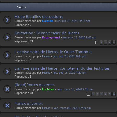
Sujets
Mode Batailles discussions
Dernier message par
Galateia
«
lun. juin 21, 2021 11:17 am
Réponses :
9
Animation : l'Anniversaire de Hieros
Dernier message par
Engueyrrand
«
jeu. nov. 12, 2020 9:02 am
Réponses :
39
1
2
3
4
L'anniversaire de Hieros, le Quizz-Tombola
Dernier message par
Hieros
«
jeu. oct. 29, 2020 8:00 pm
Réponses :
6
L'anniversaire de Hieros, compte-rendu des festivités
Dernier message par
Hieros
«
jeu. oct. 15, 2020 7:20 pm
Réponses :
3
[flood]Portes ouvertes
Dernier message par
Lachésis
«
mar. mars 10, 2020 4:11 pm
Réponses :
58
1
2
3
4
5
6
Portes ouvertes
Dernier message par
Hieros
«
ven. mars 06, 2020 12:50 pm