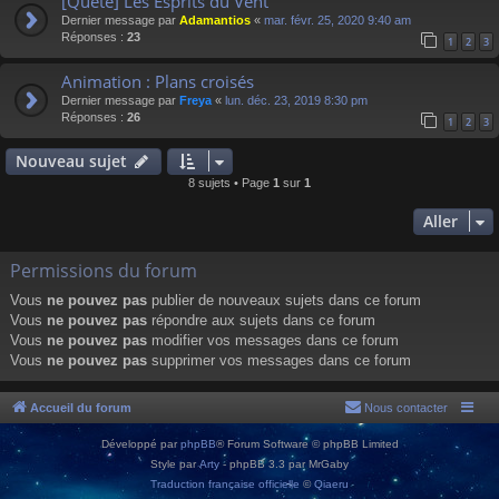
[Quête] Les Esprits du Vent
Dernier message par
Adamantios
«
mar. févr. 25, 2020 9:40 am
Réponses :
23
1
2
3
Animation : Plans croisés
Dernier message par
Freya
«
lun. déc. 23, 2019 8:30 pm
Réponses :
26
1
2
3
Nouveau sujet
8 sujets • Page
1
sur
1
Aller
Permissions du forum
Vous
ne pouvez pas
publier de nouveaux sujets dans ce forum
Vous
ne pouvez pas
répondre aux sujets dans ce forum
Vous
ne pouvez pas
modifier vos messages dans ce forum
Vous
ne pouvez pas
supprimer vos messages dans ce forum
Accueil du forum
Nous contacter
Développé par
phpBB
® Forum Software © phpBB Limited
Style par
Arty
- phpBB 3.3 par MrGaby
Traduction française officielle
©
Qiaeru