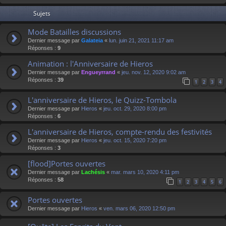
Sujets
Mode Batailles discussions
Dernier message par
Galateia
«
lun. juin 21, 2021 11:17 am
Réponses :
9
Animation : l'Anniversaire de Hieros
Dernier message par
Engueyrrand
«
jeu. nov. 12, 2020 9:02 am
Réponses :
39
1
2
3
4
L'anniversaire de Hieros, le Quizz-Tombola
Dernier message par
Hieros
«
jeu. oct. 29, 2020 8:00 pm
Réponses :
6
L'anniversaire de Hieros, compte-rendu des festivités
Dernier message par
Hieros
«
jeu. oct. 15, 2020 7:20 pm
Réponses :
3
[flood]Portes ouvertes
Dernier message par
Lachésis
«
mar. mars 10, 2020 4:11 pm
Réponses :
58
1
2
3
4
5
6
Portes ouvertes
Dernier message par
Hieros
«
ven. mars 06, 2020 12:50 pm