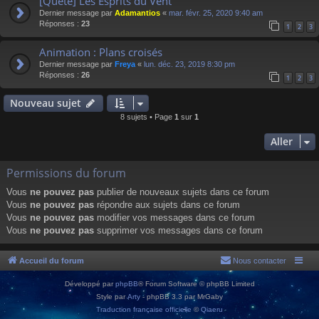
[Quête] Les Esprits du Vent
Dernier message par
Adamantios
«
mar. févr. 25, 2020 9:40 am
Réponses :
23
1
2
3
Animation : Plans croisés
Dernier message par
Freya
«
lun. déc. 23, 2019 8:30 pm
Réponses :
26
1
2
3
Nouveau sujet
8 sujets • Page
1
sur
1
Aller
Permissions du forum
Vous
ne pouvez pas
publier de nouveaux sujets dans ce forum
Vous
ne pouvez pas
répondre aux sujets dans ce forum
Vous
ne pouvez pas
modifier vos messages dans ce forum
Vous
ne pouvez pas
supprimer vos messages dans ce forum
Accueil du forum
Nous contacter
Développé par
phpBB
® Forum Software © phpBB Limited
Style par
Arty
- phpBB 3.3 par MrGaby
Traduction française officielle
©
Qiaeru