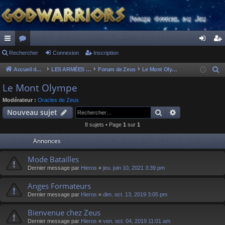
ac
Rechercher
or
Connexion
Inscription
on
ns
co
u
ne
cri
Accueil du forum
LES ARMÉES DIVINES - FORUMS DE CLAN
Forum de Zeus
Le Mont Olympe
R
e
ur
m
xi
pti
Le Mont Olympe
c
ci
s
on
on
Modérateur :
Oracles de Zeus
h
Rechercher
Recherche av
Nouveau sujet
s
e
8 sujets • Page
1
sur
1
r
c
Annonces
h
Mode Batailles
e
Dernier message par
Hieros
«
jeu. juin 10, 2021 3:39 pm
r
Anges Formateurs
Dernier message par
Hieros
«
dim. oct. 13, 2019 3:05 pm
Bienvenue chez Zeus
Dernier message par
Hieros
«
ven. oct. 04, 2019 11:01 am