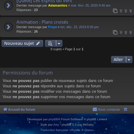
[Quête] Les Esprits du Vent
Dernier message par
Adamantios
«
mar. févr. 25, 2020 9:40 am
Réponses :
23
1
2
3
Animation : Plans croisés
Dernier message par
Freya
«
lun. déc. 23, 2019 8:30 pm
Réponses :
26
1
2
3
Nouveau sujet
8 sujets • Page
1
sur
1
Aller
Permissions du forum
Vous
ne pouvez pas
publier de nouveaux sujets dans ce forum
Vous
ne pouvez pas
répondre aux sujets dans ce forum
Vous
ne pouvez pas
modifier vos messages dans ce forum
Vous
ne pouvez pas
supprimer vos messages dans ce forum
Accueil du forum
Nous contacter
Développé par
phpBB
® Forum Software © phpBB Limited
Style par
Arty
- phpBB 3.3 par MrGaby
Traduction française officielle
©
Qiaeru