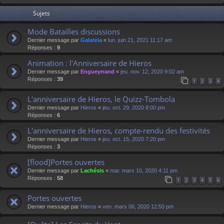
Sujets
Mode Batailles discussions
Dernier message par
Galateia
«
lun. juin 21, 2021 11:17 am
Réponses :
9
Animation : l'Anniversaire de Hieros
Dernier message par
Engueyrrand
«
jeu. nov. 12, 2020 9:02 am
Réponses :
39
1
2
3
4
L'anniversaire de Hieros, le Quizz-Tombola
Dernier message par
Hieros
«
jeu. oct. 29, 2020 8:00 pm
Réponses :
6
L'anniversaire de Hieros, compte-rendu des festivités
Dernier message par
Hieros
«
jeu. oct. 15, 2020 7:20 pm
Réponses :
3
[flood]Portes ouvertes
Dernier message par
Lachésis
«
mar. mars 10, 2020 4:11 pm
Réponses :
58
1
2
3
4
5
6
Portes ouvertes
Dernier message par
Hieros
«
ven. mars 06, 2020 12:50 pm