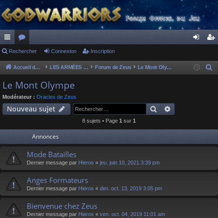
ac
Rechercher
or
Connexion
Inscription
on
ns
co
u
ne
cri
Accueil du forum
LES ARMÉES DIVINES - FORUMS DE CLAN
Forum de Zeus
Le Mont Olympe
R
e
ur
m
xi
pti
Le Mont Olympe
c
ci
s
on
on
Modérateur :
Oracles de Zeus
h
Rechercher
Recherche av
Nouveau sujet
s
e
8 sujets • Page
1
sur
1
r
c
Annonces
h
Mode Batailles
e
Dernier message par
Hieros
«
jeu. juin 10, 2021 3:39 pm
r
Anges Formateurs
Dernier message par
Hieros
«
dim. oct. 13, 2019 3:05 pm
Bienvenue chez Zeus
Dernier message par
Hieros
«
ven. oct. 04, 2019 11:01 am